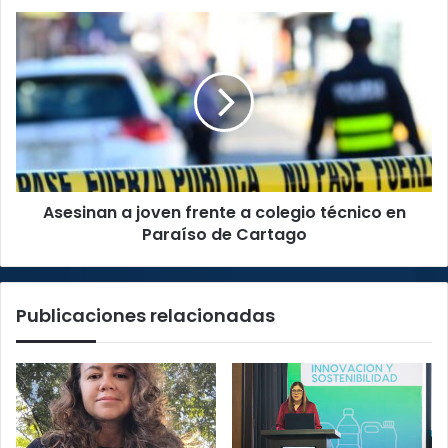
salud
Asesinan
a
joven
frente
a
colegio
técnico
en
Paraíso
Asesinan a joven frente a colegio técnico en
de
Cartago
Paraíso de Cartago
Publicaciones relacionadas