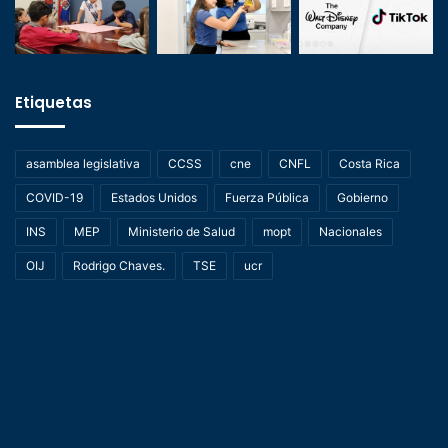
Etiquetas
asamblea legislativa
CCSS
cne
CNFL
Costa Rica
COVID-19
Estados Unidos
Fuerza Pública
Gobierno
INS
MEP
Ministerio de Salud
mopt
Nacionales
OIJ
Rodrigo Chaves.
TSE
ucr