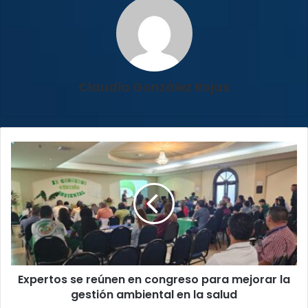
Claudia González Rojas
Expertos
se
reúnen
en
congreso
para
mejorar
la
gestión
Expertos se reúnen en congreso para mejorar la
ambiental
en
gestión ambiental en la salud
la