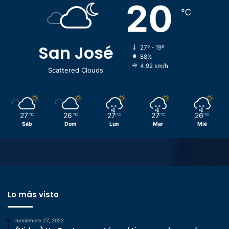
20
℃
San José
27º - 19º
88%
4.92 km/h
Scattered Clouds
27
26
27
27
26
℃
℃
℃
℃
℃
Sáb
Dom
Lun
Mar
Mié
Lo más visto
noviembre 27, 2022