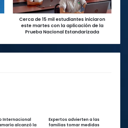
este
martes
con
Cerca de 15 mil estudiantes iniciaron
la
aplicación
este martes con la aplicación de la
de
Prueba Nacional Estandarizada
la
Prueba
Nacional
Estandarizada
 Internacional
Expertos advierten a las
maría alcanzó la
familias tomar medidas