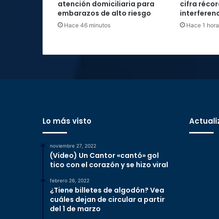
atención domiciliaria para
cifra réco
embarazos de alto riesgo
interferenc
Hace 46 minutos
Hace 1 hora
Lo más visto
Actuali
noviembre 27, 2022
(Video) Un Cantor «cantó» gol
tico con el corazón y se hizo viral
febrero 26, 2022
¿Tiene billetes de algodón? Vea
cuáles dejan de circular a partir
del 1 de marzo