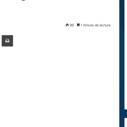
99
1 minuto de lectura
ger
ompartir por correo electrónico
Imprimir