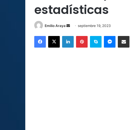
estadísticas
Send
Emilio Araya
septiembre 19, 2023
an
Facebook
X
LinkedIn
Pinterest
Skype
Messen
C
email