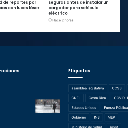
rd de reportes por
seguras antes de instalar un
ias con luces láser
cargador para vehículo
eléctrico
Hace 2 horas
zaciones
Etiquetas
asamblea legislativa
CCSS
CNFL
Costa Rica
COVID-
Estados Unidos
Fuerza Pública
Gobierno
INS
MEP
Ministerio de Salud
mopt