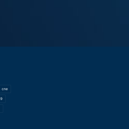
cne
19