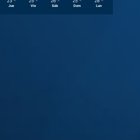
23
25
26
25
28
℃
℃
℃
℃
℃
Jue
Vie
Sáb
Dom
Lun