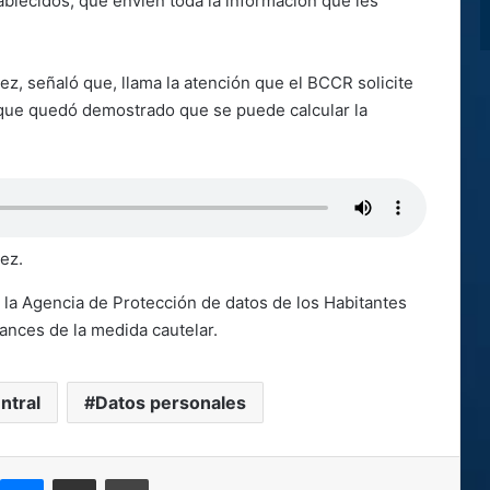
blecidos, que envíen toda la información que les
z, señaló que, llama la atención que el BCCR solicite
 que quedó demostrado que se puede calcular la
ez.
la Agencia de Protección de datos de los Habitantes
ances de la medida cautelar.
ntral
Datos personales
kype
Messenger
Compartir por correo electrónico
Imprimir