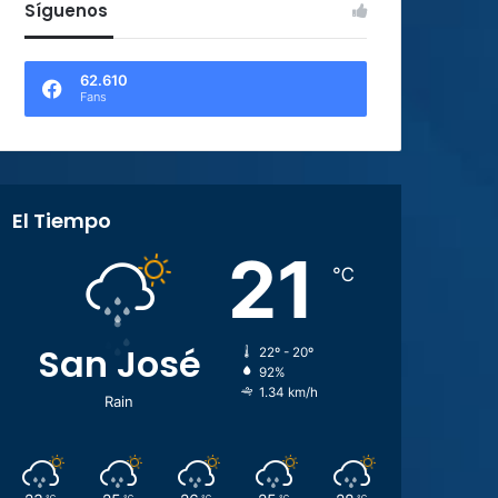
Síguenos
62.610
Fans
El Tiempo
21
℃
San José
22º - 20º
92%
1.34 km/h
Rain