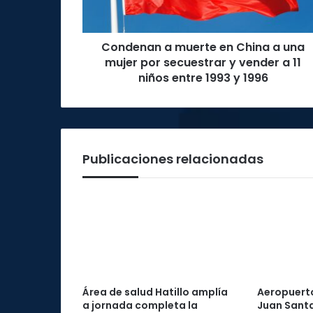
una
mujer
por
Condenan a muerte en China a una
secuestrar
y
mujer por secuestrar y vender a 11
vender
niños entre 1993 y 1996
a
11
niños
entre
1993
Publicaciones relacionadas
y
1996
Área de salud Hatillo amplía
Aeropuerto
a jornada completa la
Juan Santa