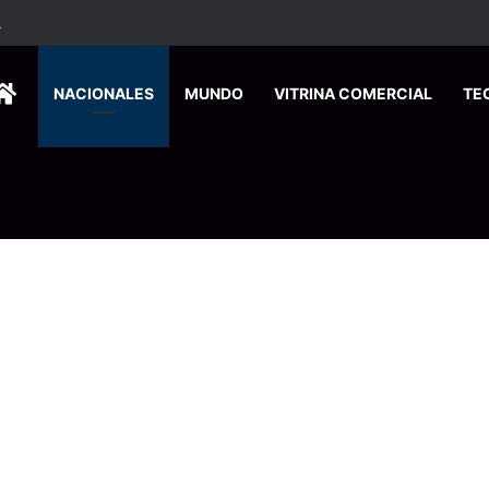
o abrirá celebración del Mes Histórico de la Afrodescendencia este vier
HOME
NACIONALES
MUNDO
VITRINA COMERCIAL
TE