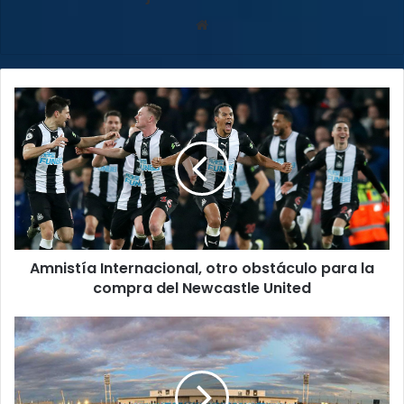
Sitio
web
Amnistía
Internacional,
otro
obstáculo
para
la
compra
del
Newcastle
Amnistía Internacional, otro obstáculo para la
United
compra del Newcastle United
Real
Madrid
cambiaría
su
sede