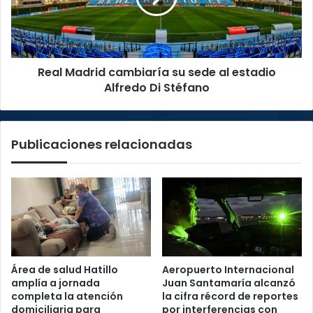
al
estadio
Alfredo
Di
Real Madrid cambiaría su sede al estadio
Stéfano
Alfredo Di Stéfano
Publicaciones relacionadas
Área de salud Hatillo
Aeropuerto Internacional
amplía a jornada
Juan Santamaría alcanzó
completa la atención
la cifra récord de reportes
domiciliaria para
por interferencias con