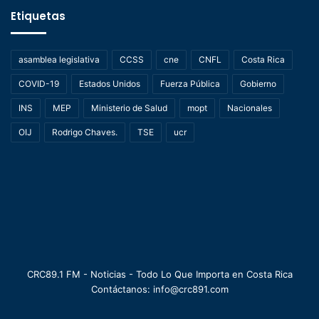
Etiquetas
asamblea legislativa
CCSS
cne
CNFL
Costa Rica
COVID-19
Estados Unidos
Fuerza Pública
Gobierno
INS
MEP
Ministerio de Salud
mopt
Nacionales
OIJ
Rodrigo Chaves.
TSE
ucr
CRC89.1 FM - Noticias - Todo Lo Que Importa en Costa Rica
Contáctanos: info@crc891.com