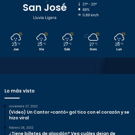
San José
21º - 20º
88%
0.89 km/h
Lluvia Ligera
23
25
27
27
26
℃
℃
℃
℃
℃
Jue
Vie
Sáb
Dom
Lun
Lo más visto
noviembre 27, 2022
(Video) Un Cantor «cantó» gol tico con el corazón y se
hizo viral
febrero 26, 2022
¿Tiene billetes de algodón? Vea cuáles dejan de