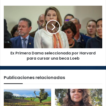
Ex
Primera
Dama
seleccionada
por
Harvard
para
cursar
una
Ex Primera Dama seleccionada por Harvard
beca
Loeb
para cursar una beca Loeb
Publicaciones relacionadas