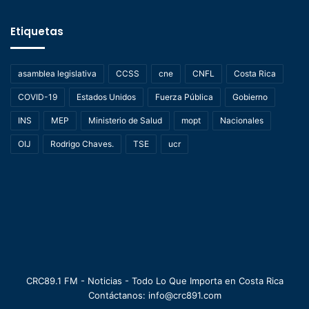
Etiquetas
asamblea legislativa
CCSS
cne
CNFL
Costa Rica
COVID-19
Estados Unidos
Fuerza Pública
Gobierno
INS
MEP
Ministerio de Salud
mopt
Nacionales
OIJ
Rodrigo Chaves.
TSE
ucr
CRC89.1 FM - Noticias - Todo Lo Que Importa en Costa Rica
Contáctanos: info@crc891.com