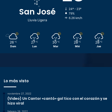
San José
24º - 23º
79%
6.26 km/h
Lluvia Ligera
26
27
30
28
28
℃
℃
℃
℃
℃
Dom
Lun
Mar
Mié
Jue
Lo más visto
noviembre 27, 2022
(Video) Un Cantor «cantó» gol tico con el corazón y se
hizo viral
febrero 26, 2022