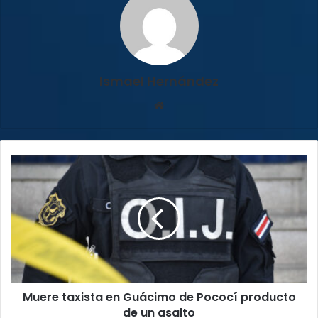
Ismael Hernández
Sitio
web
Muere
taxista
en
Guácimo
de
Pococí
producto
de
un
Muere taxista en Guácimo de Pococí producto
asalto
de un asalto