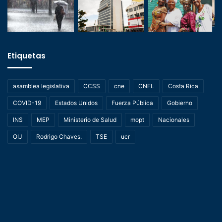
Etiquetas
asamblea legislativa
CCSS
cne
CNFL
Costa Rica
COVID-19
Estados Unidos
Fuerza Pública
Gobierno
INS
MEP
Ministerio de Salud
mopt
Nacionales
OIJ
Rodrigo Chaves.
TSE
ucr