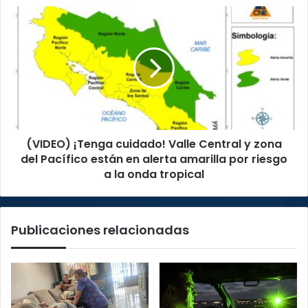
(VIDEO)
¡Tenga
cuidado!
Valle
Central
y
zona
del
Pacífico
(VIDEO) ¡Tenga cuidado! Valle Central y zona
están
en
del Pacífico están en alerta amarilla por riesgo
alerta
a la onda tropical
amarilla
por
riesgo
Publicaciones relacionadas
a
la
onda
tropical