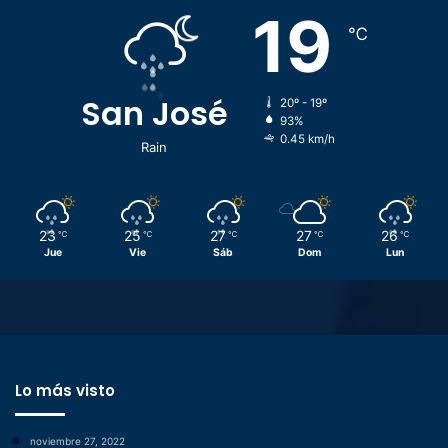
19
℃
San José
20º - 19º
93%
0.45 km/h
Rain
23
25
27
27
26
℃
℃
℃
℃
℃
Jue
Vie
Sáb
Dom
Lun
Lo más visto
noviembre 27, 2022