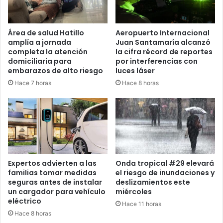
Área de salud Hatillo
Aeropuerto Internacional
amplía a jornada
Juan Santamaría alcanzó
completa la atención
la cifra récord de reportes
domiciliaria para
por interferencias con
embarazos de alto riesgo
luces láser
Hace 7 horas
Hace 8 horas
Expertos advierten a las
Onda tropical #29 elevará
familias tomar medidas
el riesgo de inundaciones y
seguras antes de instalar
deslizamientos este
un cargador para vehículo
miércoles
eléctrico
Hace 11 horas
Hace 8 horas