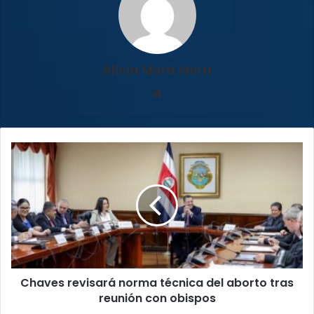
Alicia Mora Mora
Sitio
web
Chaves
revisará
norma
técnica
del
aborto
tras
reunión
con
Chaves revisará norma técnica del aborto tras
obispos
reunión con obispos