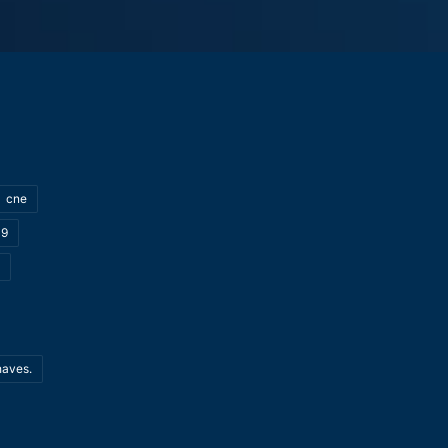
cne
19
haves.