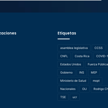
zaciones
Etiquetas
asamblea legislativa
CCSS
CNFL
Costa Rica
COVID-
Estados Unidos
Fuerza Pública
Gobierno
INS
MEP
Ministerio de Salud
mopt
Nacionales
OIJ
Rodrigo C
TSE
ucr