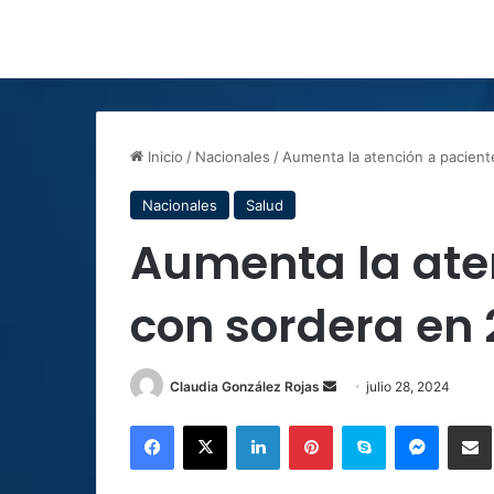
Inicio
/
Nacionales
/
Aumenta la atención a pacient
Nacionales
Salud
Aumenta la ate
con sordera en 
Send
Claudia González Rojas
julio 28, 2024
an
Facebook
X
LinkedIn
Pinterest
Skype
Messen
C
email