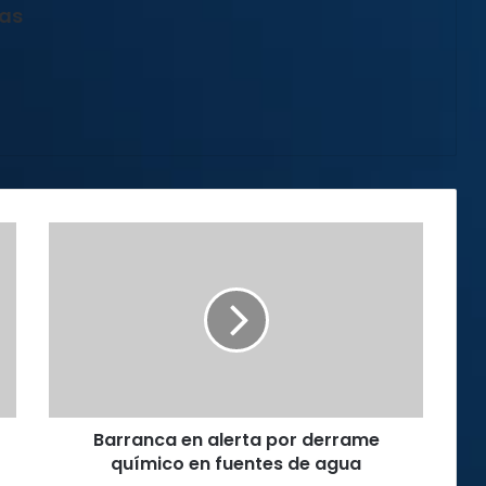
jas
Barranca
en
alerta
por
derrame
químico
en
fuentes
de
Barranca en alerta por derrame
agua
químico en fuentes de agua