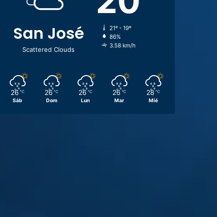
20
San José
21º - 19º
86%
3.58 km/h
Scattered Clouds
26
26
26
26
28
℃
℃
℃
℃
℃
Sáb
Dom
Lun
Mar
Mié