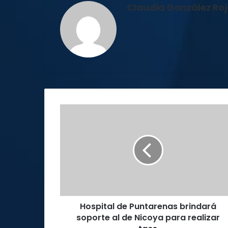
Claudia González Ro
Hospital
de
Puntarenas
brindará
soporte
al
de
Nicoya
para
Hospital de Puntarenas brindará
realizar
tacs
soporte al de Nicoya para realizar