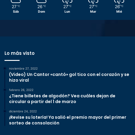
27
26
27
27
26
℃
℃
℃
℃
℃
Sáb
Dom
Lun
Mar
Mié
Lo más visto
noviembre 27, 2022
(Video) Un Cantor «cantó» gol tico con el corazón y se
hizo viral
febrero 26, 2022
¿Tiene billetes de algodón? Vea cuáles dejan de
circular a partir del 1 de marzo
diciembre 24, 2022
¡Revise su lotería! Ya salió el premio mayor del primer
sorteo de consolación