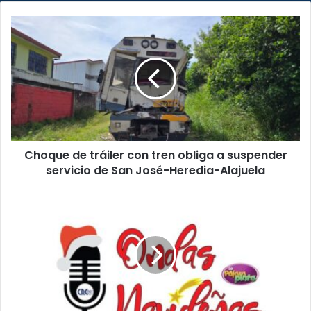
Choque
de
tráiler
con
tren
obliga
a
suspender
servicio
Choque de tráiler con tren obliga a suspender
de
San
servicio de San José-Heredia-Alajuela
José-
Heredia-
¡Regresa
Alajuela
Ondas
Navideñas!
Programa
tendrá
su
sexta
edición