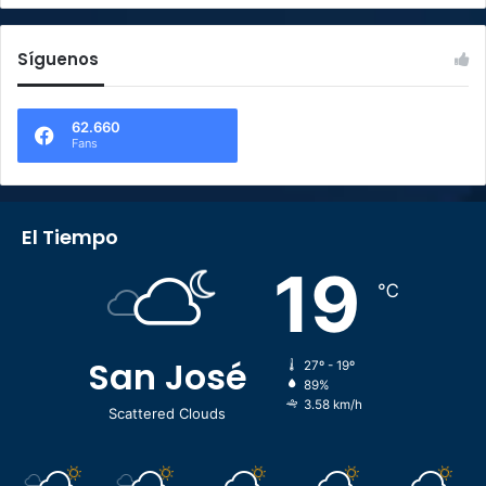
Síguenos
62.660
Fans
El Tiempo
19
℃
San José
27º - 19º
89%
3.58 km/h
Scattered Clouds