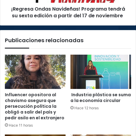
a
¡Regresa Ondas Navideñas! Programa tendrá
partir
del
su sexta edición a partir del 17 de noviembre
17
de
noviembre
Publicaciones relacionadas
Influencer opositora al
Industria plástica se suma
chavismo asegura que
a la economía circular
persecución política la
Hace 12 horas
obligó a salir del país y
pedir asilo en el extranjero
Hace 11 horas