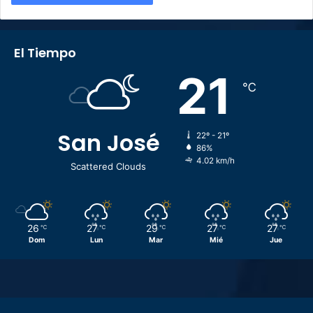
El Tiempo
21
℃
San José
22º - 21º
86%
4.02 km/h
Scattered Clouds
26
27
29
27
27
℃
℃
℃
℃
℃
Dom
Lun
Mar
Mié
Jue