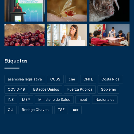
Etiquetas
asamblea legislativa
CCSS
cne
CNFL
Costa Rica
COVID-19
Estados Unidos
Fuerza Pública
Gobierno
INS
MEP
Ministerio de Salud
mopt
Nacionales
OIJ
Rodrigo Chaves.
TSE
ucr