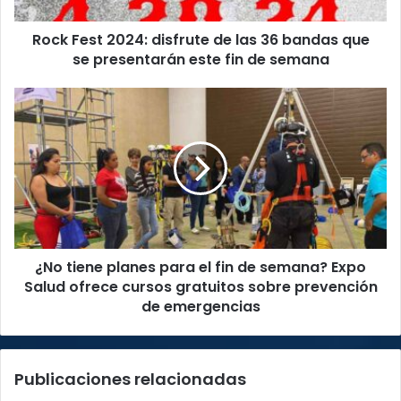
que
Rock Fest 2024: disfrute de las 36 bandas que
se
presentarán
se presentarán este fin de semana
este
fin
¿No
de
tiene
semana
planes
para
el
fin
de
semana?
Expo
¿No tiene planes para el fin de semana? Expo
Salud
ofrece
Salud ofrece cursos gratuitos sobre prevención
cursos
de emergencias
gratuitos
sobre
prevención
Publicaciones relacionadas
de
emergencias