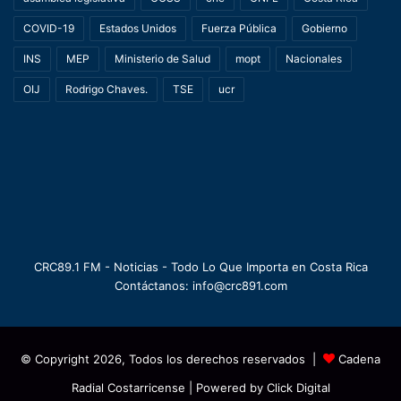
COVID-19
Estados Unidos
Fuerza Pública
Gobierno
INS
MEP
Ministerio de Salud
mopt
Nacionales
OIJ
Rodrigo Chaves.
TSE
ucr
CRC89.1 FM - Noticias - Todo Lo Que Importa en Costa Rica
Contáctanos: info@crc891.com
© Copyright 2026, Todos los derechos reservados |
Cadena
Radial Costarricense
| Powered by
Click Digital