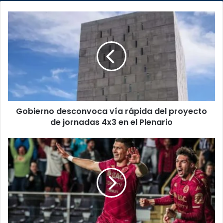
Gobierno
desconvoca
vía
rápida
del
proyecto
de
jornadas
4x3
Gobierno desconvoca vía rápida del proyecto
en
el
de jornadas 4x3 en el Plenario
Plenario
Saprissa
debuta
en
Copa
Centroamericana
con
victoria
ante