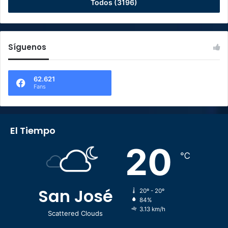
Todos (3196)
Síguenos
62.621
Fans
El Tiempo
20
℃
San José
20º - 20º
84%
3.13 km/h
Scattered Clouds