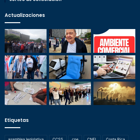
Actualizaciones
Etiquetas
asamblea legislativa
CCSS
cne
CNFL
Costa Rica