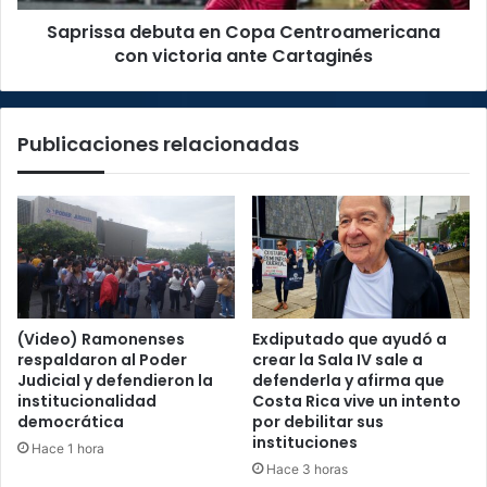
Cartaginés
Saprissa debuta en Copa Centroamericana
con victoria ante Cartaginés
Publicaciones relacionadas
(Video) Ramonenses
Exdiputado que ayudó a
respaldaron al Poder
crear la Sala IV sale a
Judicial y defendieron la
defenderla y afirma que
institucionalidad
Costa Rica vive un intento
democrática
por debilitar sus
instituciones
Hace 1 hora
Hace 3 horas