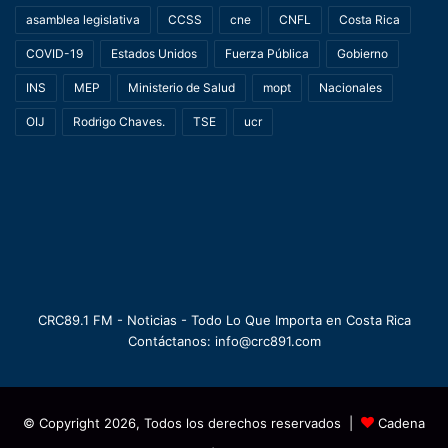
asamblea legislativa
CCSS
cne
CNFL
Costa Rica
COVID-19
Estados Unidos
Fuerza Pública
Gobierno
INS
MEP
Ministerio de Salud
mopt
Nacionales
OIJ
Rodrigo Chaves.
TSE
ucr
CRC89.1 FM - Noticias - Todo Lo Que Importa en Costa Rica
Contáctanos: info@crc891.com
© Copyright 2026, Todos los derechos reservados |
Cadena