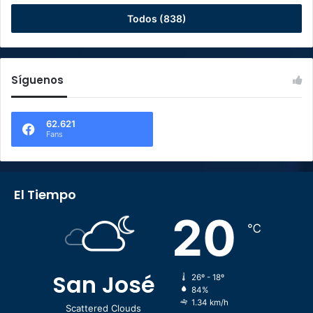
Todos (838)
Síguenos
62.621
Fans
El Tiempo
20
℃
San José
26º - 18º
84%
1.34 km/h
Scattered Clouds