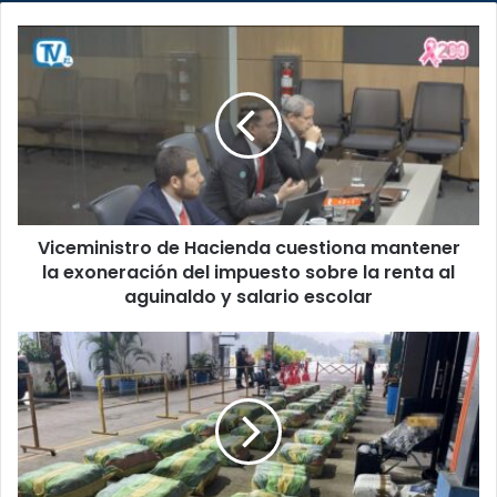
Viceministro
de
Hacienda
cuestiona
mantener
la
exoneración
del
impuesto
Viceministro de Hacienda cuestiona mantener
sobre
la
la exoneración del impuesto sobre la renta al
renta
aguinaldo y salario escolar
al
aguinaldo
Guardacostas
y
detiene
salario
embarcación
escolar
cargada
con
más
de