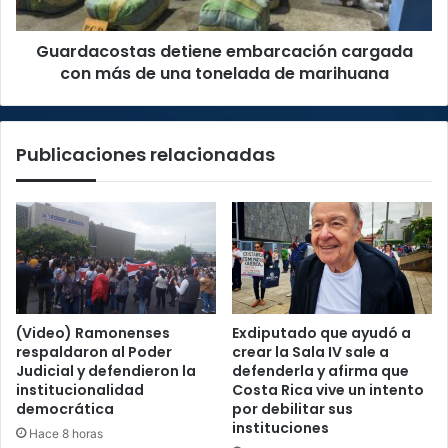
una
tonelada
Guardacostas detiene embarcación cargada
de
marihuana
con más de una tonelada de marihuana
Publicaciones relacionadas
(Video) Ramonenses
Exdiputado que ayudó a
respaldaron al Poder
crear la Sala IV sale a
Judicial y defendieron la
defenderla y afirma que
institucionalidad
Costa Rica vive un intento
democrática
por debilitar sus
instituciones
Hace 8 horas