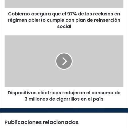
reclusos
en
Gobierno asegura que el 97% de los reclusos en
régimen
abierto
régimen abierto cumple con plan de reinserción
cumple
social
con
plan
Dispositivos
de
eléctricos
reinserción
redujeron
social
el
consumo
de
3
millones
de
Dispositivos eléctricos redujeron el consumo de
cigarrillos
en
3 millones de cigarrillos en el país
el
país
Publicaciones relacionadas