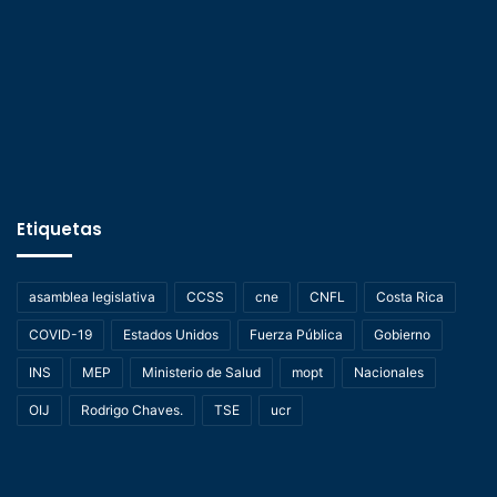
Etiquetas
asamblea legislativa
CCSS
cne
CNFL
Costa Rica
COVID-19
Estados Unidos
Fuerza Pública
Gobierno
INS
MEP
Ministerio de Salud
mopt
Nacionales
OIJ
Rodrigo Chaves.
TSE
ucr