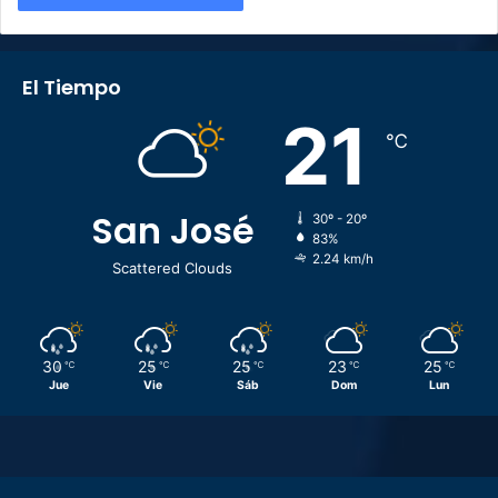
El Tiempo
21
℃
San José
30º - 20º
83%
2.24 km/h
Scattered Clouds
30
25
25
23
25
℃
℃
℃
℃
℃
Jue
Vie
Sáb
Dom
Lun