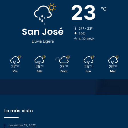
23
℃
San José
27º - 23º
79%
4.02 km/h
Lluvia Ligera
27
25
27
25
29
℃
℃
℃
℃
℃
Vie
Sáb
Dom
Lun
Mar
Lo más visto
noviembre 27, 2022