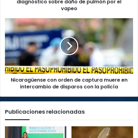
pulmón
diagnóstico sobre daño de pulmón por el
por
vapeo
el
vapeo
Nicaragüense
con
orden
de
captura
muere
en
intercambio
de
Nicaragüense con orden de captura muere en
disparos
con
intercambio de disparos con la policía
la
policía
Publicaciones relacionadas