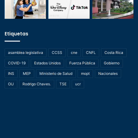
Etiquetas
asamblea legislativa
CCSS
cne
CNFL
Costa Rica
COVID-19
Estados Unidos
Fuerza Pública
Gobierno
INS
MEP
Ministerio de Salud
mopt
Nacionales
OIJ
Rodrigo Chaves.
TSE
ucr