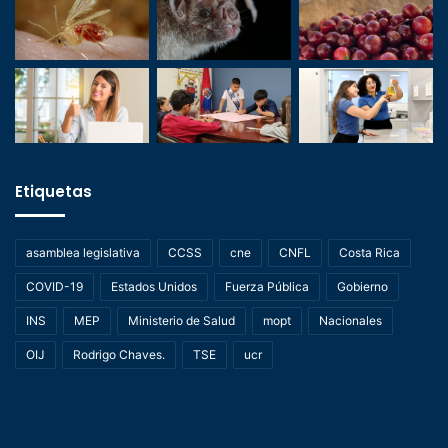
Etiquetas
asamblea legislativa
CCSS
cne
CNFL
Costa Rica
COVID-19
Estados Unidos
Fuerza Pública
Gobierno
INS
MEP
Ministerio de Salud
mopt
Nacionales
OIJ
Rodrigo Chaves.
TSE
ucr