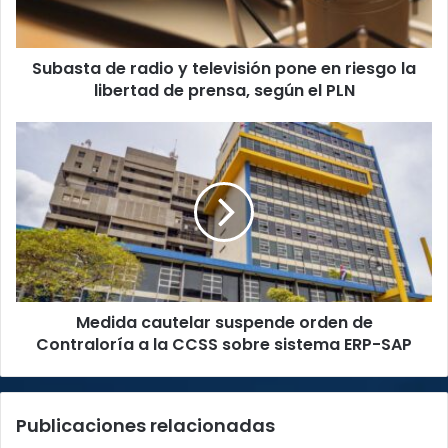
en
riesgo
la
Subasta de radio y televisión pone en riesgo la
libertad
de
libertad de prensa, según el PLN
prensa,
según
Medida
el
cautelar
PLN
suspende
orden
de
Contraloría
a
la
CCSS
Medida cautelar suspende orden de
sobre
sistema
Contraloría a la CCSS sobre sistema ERP-SAP
ERP-
SAP
Publicaciones relacionadas