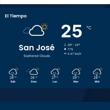
El Tiempo
25
℃
San José
26º - 24º
77%
4.47 km/h
Scattered Clouds
26
26
27
29
28
℃
℃
℃
℃
℃
Sáb
Dom
Lun
Mar
Mié