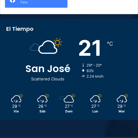
Fans
El Tiempo
21
℃
San José
29º - 20º
83%
2.24 km/h
Scattered Clouds
29
26
27
27
29
℃
℃
℃
℃
℃
Vie
Sáb
Dom
Lun
Mar