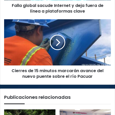
Falla global sacude Internet y deja fuera de
a
plataformas
línea a plataformas clave
clave
Cierres
de
15
minutos
marcarán
avance
del
nuevo
puente
Cierres de 15 minutos marcarán avance del
sobre
el
nuevo puente sobre el río Pacuar
río
Pacuar
Publicaciones relacionadas