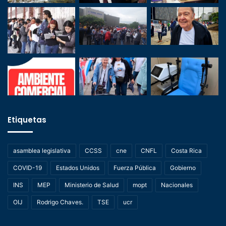
Etiquetas
asamblea legislativa
CCSS
cne
CNFL
Costa Rica
COVID-19
Estados Unidos
Fuerza Pública
Gobierno
INS
MEP
Ministerio de Salud
mopt
Nacionales
OIJ
Rodrigo Chaves.
TSE
ucr