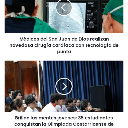
Juan
de
Dios
realizan
novedosa
cirugía
Médicos del San Juan de Dios realizan
cardíaca
con
novedosa cirugía cardíaca con tecnología de
tecnología
punta
de
punta
Brillan
las
mentes
jóvenes:
35
estudiantes
conquistan
la
Olimpiada
Brillan las mentes jóvenes: 35 estudiantes
Costarricense
de
conquistan la Olimpiada Costarricense de