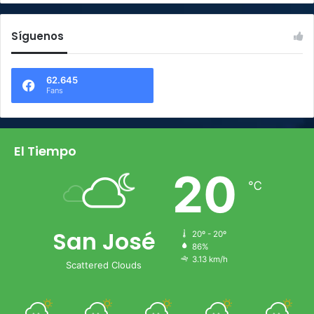
Síguenos
62.645
Fans
El Tiempo
20
℃
San José
20º - 20º
86%
3.13 km/h
Scattered Clouds