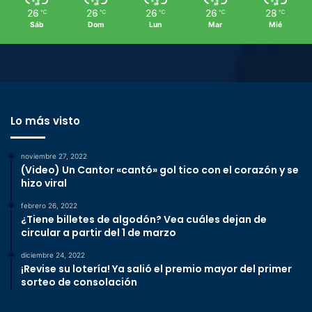
26
26
26
26
28
℃
℃
℃
℃
℃
Sáb
Dom
Lun
Mar
Mié
Lo más visto
noviembre 27, 2022
(Video) Un Cantor «cantó» gol tico con el corazón y se
hizo viral
febrero 26, 2022
¿Tiene billetes de algodón? Vea cuáles dejan de
circular a partir del 1 de marzo
diciembre 24, 2022
¡Revise su lotería! Ya salió el premio mayor del primer
sorteo de consolación