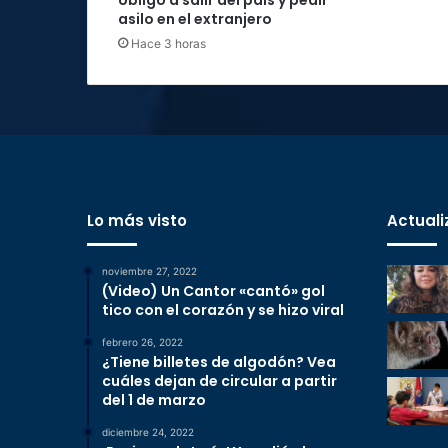
obligó a salir del país y pedir
asilo en el extranjero
Hace 3 horas
Lo más visto
Actuali
noviembre 27, 2022
(Video) Un Cantor «cantó» gol
tico con el corazón y se hizo viral
febrero 26, 2022
¿Tiene billetes de algodón? Vea
cuáles dejan de circular a partir
del 1 de marzo
diciembre 24, 2022