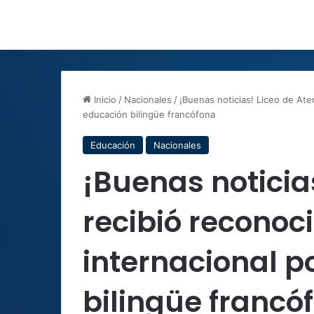
Inicio
/
Nacionales
/
¡Buenas noticias! Liceo de Ate
educación bilingüe francófona
Educación
Nacionales
¡Buenas noticia
recibió reconoc
internacional p
bilingüe francó