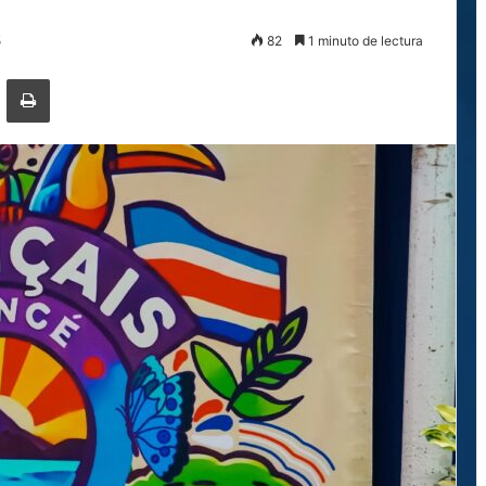
5
82
1 minuto de lectura
ger
ompartir por correo electrónico
Imprimir