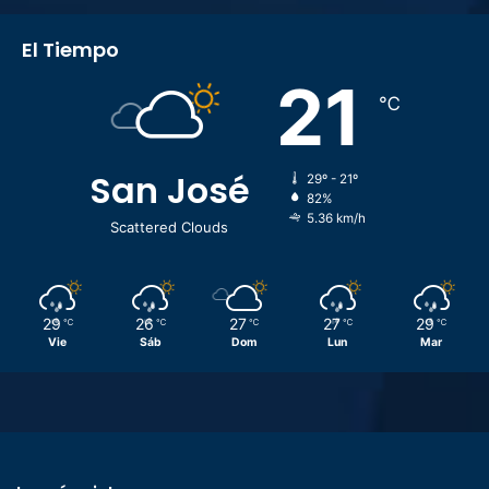
El Tiempo
21
℃
San José
29º - 21º
82%
5.36 km/h
Scattered Clouds
29
26
27
27
29
℃
℃
℃
℃
℃
Vie
Sáb
Dom
Lun
Mar