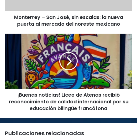
nueva
puerta
Monterrey – San José, sin escalas: la nueva
al
mercado
puerta al mercado del noreste mexicano
del
noreste
¡Buenas
mexicano
noticias!
Liceo
de
Atenas
recibió
reconocimiento
de
calidad
¡Buenas noticias! Liceo de Atenas recibió
internacional
por
reconocimiento de calidad internacional por su
su
educación bilingüe francófona
educación
bilingüe
francófona
Publicaciones relacionadas