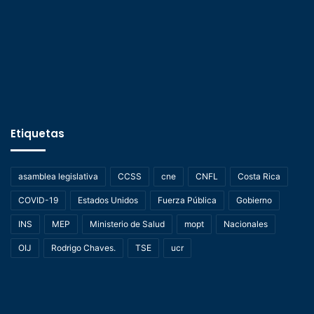
Etiquetas
asamblea legislativa
CCSS
cne
CNFL
Costa Rica
COVID-19
Estados Unidos
Fuerza Pública
Gobierno
INS
MEP
Ministerio de Salud
mopt
Nacionales
OIJ
Rodrigo Chaves.
TSE
ucr