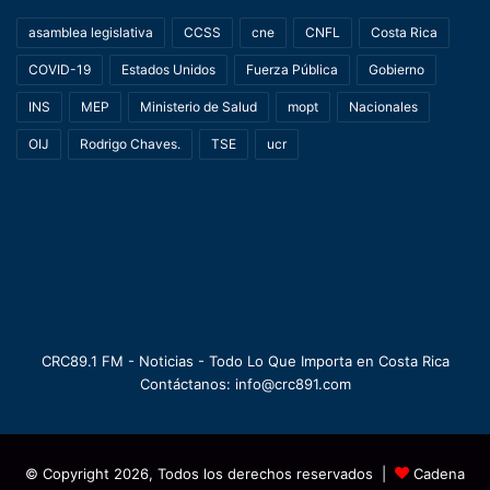
asamblea legislativa
CCSS
cne
CNFL
Costa Rica
COVID-19
Estados Unidos
Fuerza Pública
Gobierno
INS
MEP
Ministerio de Salud
mopt
Nacionales
OIJ
Rodrigo Chaves.
TSE
ucr
CRC89.1 FM - Noticias - Todo Lo Que Importa en Costa Rica
Contáctanos: info@crc891.com
© Copyright 2026, Todos los derechos reservados |
Cadena