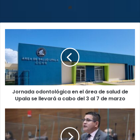
Sitio
web
Jornada
odontológica
en
el
área
de
salud
de
Upala
Jornada odontológica en el área de salud de
se
llevará
Upala se llevará a cabo del 3 al 7 de marzo
a
cabo
Nueva
del
República
3
no
al
votará
7
resello