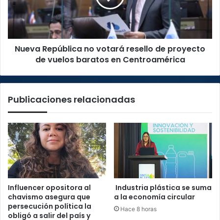
de
de
marzo
proyecto
de
vuelos
Nueva República no votará resello de proyecto
baratos
en
de vuelos baratos en Centroamérica
Centroamérica
Publicaciones relacionadas
Influencer opositora al
Industria plástica se suma
chavismo asegura que
a la economía circular
persecución política la
Hace 8 horas
obligó a salir del país y