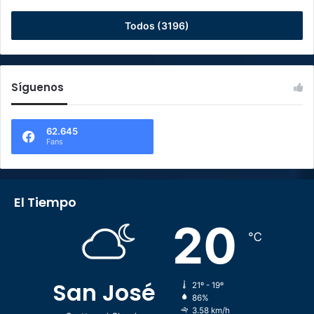
Todos (3196)
Síguenos
62.645
Fans
El Tiempo
20
℃
San José
21º - 19º
86%
3.58 km/h