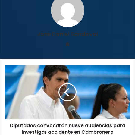
Jose Daniel Sandoval
Sitio
web
Diputados
convocarán
nueve
audiencias
para
investigar
accidente
en
Cambronero
Diputados convocarán nueve audiencias para
investigar accidente en Cambronero