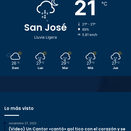
21
℃
San José
21º - 21º
89%
5.81 km/h
Lluvia Ligera
26
27
29
27
27
℃
℃
℃
℃
℃
Dom
Lun
Mar
Mié
Jue
Lo más visto
noviembre 27, 2022
(Video) Un Cantor «cantó» gol tico con el corazón y se