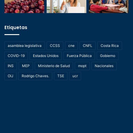
Etiquetas
asamblea legislativa
CCSS
cne
CNFL
Costa Rica
COVID-19
Estados Unidos
Fuerza Pública
Gobierno
INS
MEP
Ministerio de Salud
mopt
Nacionales
OIJ
Rodrigo Chaves.
TSE
ucr