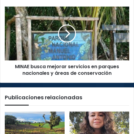
MINAE
busca
mejorar
servicios
en
parques
nacionales
y
áreas
MINAE busca mejorar servicios en parques
de
conservación
nacionales y áreas de conservación
Publicaciones relacionadas