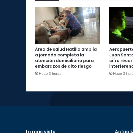
Área de salud Hatillo amplía
Aeropuerto
a jornada completa la
Juan Santa
atención domiciliaria para
cifra réco
embarazos de alto riesgo
interferenc
Hace 3 horas
Hace 3 hor
Lo más visto
Actuali