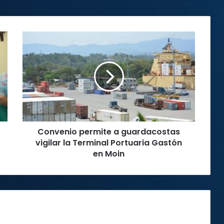
Convenio
permite
a
guardacostas
vigilar
la
Terminal
Portuaria
Gastón
Convenio permite a guardacostas
en
Moin
vigilar la Terminal Portuaria Gastón
en Moin