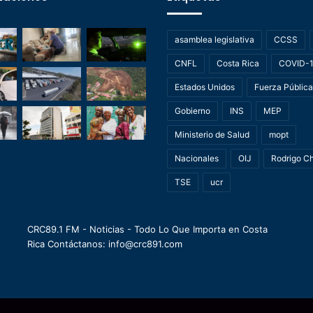
asamblea legislativa
CCSS
CNFL
Costa Rica
COVID-
Estados Unidos
Fuerza Pública
Gobierno
INS
MEP
Ministerio de Salud
mopt
Nacionales
OIJ
Rodrigo C
TSE
ucr
CRC89.1 FM - Noticias - Todo Lo Que Importa en Costa
Rica Contáctanos: info@crc891.com