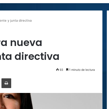
te y junta directiva
a nueva
ta directiva
93
1 minuto de lectura
ger
ompartir por correo electrónico
Imprimir