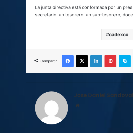
La junta directiva está conformada por un pres
secretario, un tesorero, un sub-tesorero, doce 
cadexco
Facebook
X
LinkedIn
Pinterest
S
Compartir
Jose Daniel Sandova
Sitio
web