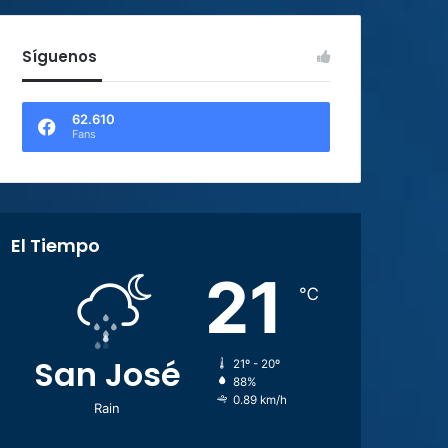
Síguenos
62.610
Fans
El Tiempo
21
℃
San José
21º - 20º
88%
0.89 km/h
Rain