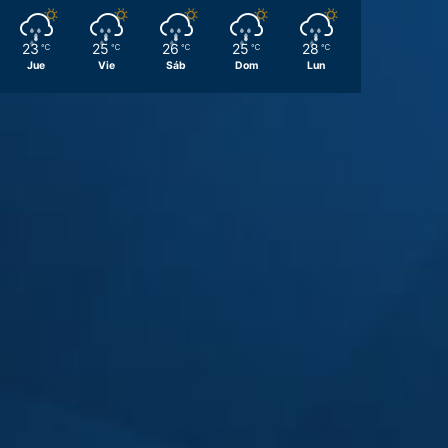
23
25
26
25
28
℃
℃
℃
℃
℃
Jue
Vie
Sáb
Dom
Lun