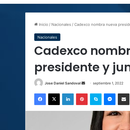
Inicio
/
Nacionales
/
Cadexco nombra nueva presiden
Nacionales
Cadexco nombr
presidente y jun
Send
Jose Daniel Sandoval
septiembre 1, 2022
an
Facebook
X
LinkedIn
Pinterest
Skype
Messen
C
email