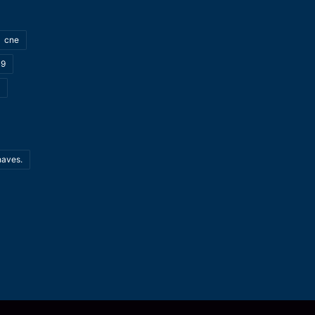
cne
19
haves.