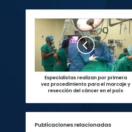
Especialistas
realizan
por
primera
vez
procedimiento
para
el
marcaje
Especialistas realizan por primera
y
resección
vez procedimiento para el marcaje y
del
resección del cáncer en el país
cáncer
en
el
país
Publicaciones relacionadas