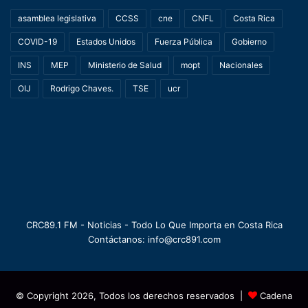
asamblea legislativa
CCSS
cne
CNFL
Costa Rica
COVID-19
Estados Unidos
Fuerza Pública
Gobierno
INS
MEP
Ministerio de Salud
mopt
Nacionales
OIJ
Rodrigo Chaves.
TSE
ucr
CRC89.1 FM - Noticias - Todo Lo Que Importa en Costa Rica
Contáctanos: info@crc891.com
© Copyright 2026, Todos los derechos reservados |
Cadena