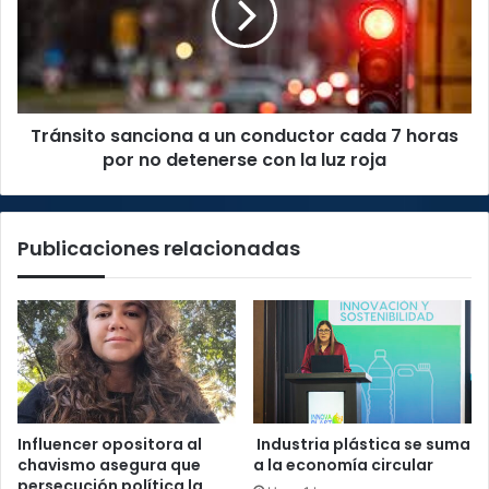
conductor
cada
7
horas
por
Tránsito sanciona a un conductor cada 7 horas
no
detenerse
por no detenerse con la luz roja
con
la
luz
Publicaciones relacionadas
roja
Influencer opositora al
Industria plástica se suma
chavismo asegura que
a la economía circular
persecución política la