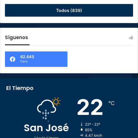
Todos (839)
Síguenos
62.645
Fans
El Tiempo
22
℃
San José
22º - 22º
85%
4.47 km/h