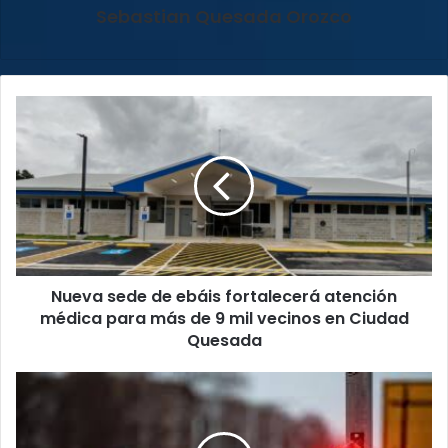
Sebastian Quesada Orozco
Nueva
sede
de
ebáis
fortalecerá
atención
médica
para
más
Nueva sede de ebáis fortalecerá atención
de
9
médica para más de 9 mil vecinos en Ciudad
mil
Quesada
vecinos
en
Tránsito
Ciudad
sanciona
Quesada
a
un