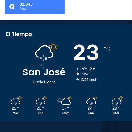
62.645
Fans
El Tiempo
23
℃
San José
28º - 23º
74%
3.34 km/h
Lluvia Ligera
28
26
27
27
29
℃
℃
℃
℃
℃
Vie
Sáb
Dom
Lun
Mar