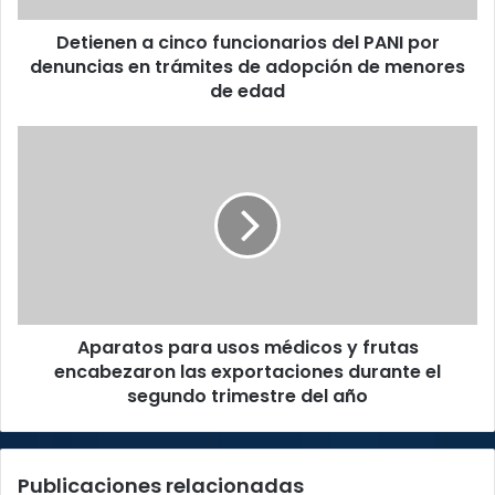
en
Detienen a cinco funcionarios del PANI por
trámites
de
denuncias en trámites de adopción de menores
adopción
de edad
de
menores
Aparatos
de
para
edad
usos
médicos
y
frutas
encabezaron
las
exportaciones
Aparatos para usos médicos y frutas
durante
el
encabezaron las exportaciones durante el
segundo
segundo trimestre del año
trimestre
del
año
Publicaciones relacionadas