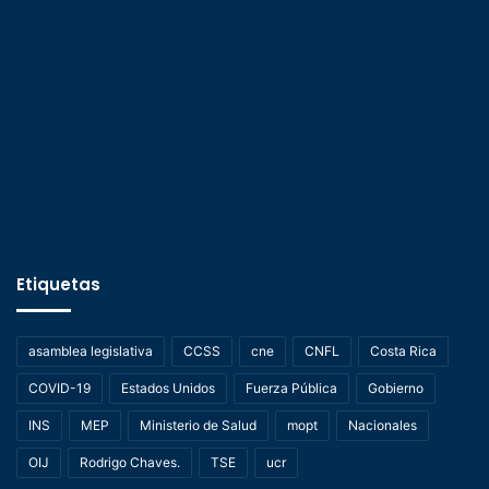
Etiquetas
asamblea legislativa
CCSS
cne
CNFL
Costa Rica
COVID-19
Estados Unidos
Fuerza Pública
Gobierno
INS
MEP
Ministerio de Salud
mopt
Nacionales
OIJ
Rodrigo Chaves.
TSE
ucr