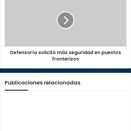
violencia
solicitó
en
más
centros
seguridad
educativos
en
puestos
fronterizos
Defensoría solicitó más seguridad en puestos
fronterizos
Publicaciones relacionadas