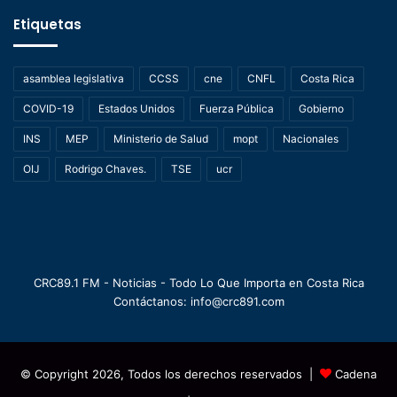
Etiquetas
asamblea legislativa
CCSS
cne
CNFL
Costa Rica
COVID-19
Estados Unidos
Fuerza Pública
Gobierno
INS
MEP
Ministerio de Salud
mopt
Nacionales
OIJ
Rodrigo Chaves.
TSE
ucr
CRC89.1 FM - Noticias - Todo Lo Que Importa en Costa Rica
Contáctanos: info@crc891.com
© Copyright 2026, Todos los derechos reservados |
Cadena