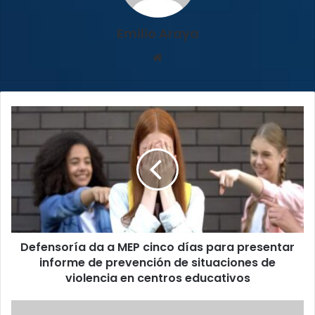
Emilio Araya
Sitio
web
Defensoría
da
a
MEP
cinco
días
para
presentar
informe
Defensoría da a MEP cinco días para presentar
de
prevención
informe de prevención de situaciones de
de
violencia en centros educativos
situaciones
de
Defensoría