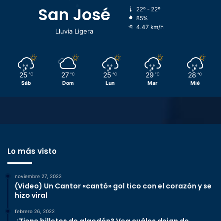
San José
22º - 22º
85%
4.47 km/h
Lluvia Ligera
25
27
25
29
28
℃
℃
℃
℃
℃
Sáb
Dom
Lun
Mar
Mié
Lo más visto
noviembre 27, 2022
(Video) Un Cantor «cantó» gol tico con el corazón y se
hizo viral
febrero 26, 2022
¿Tiene billetes de algodón? Vea cuáles dejan de