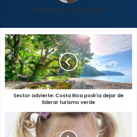
Sebastian Quesada Orozco
Sector
advierte:
Costa
Rica
podría
dejar
de
liderar
turismo
Sector advierte: Costa Rica podría dejar de
verde
liderar turismo verde
Especialista
advierte
riesgos
del