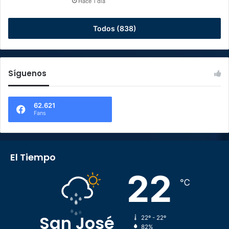
Hace 1 día
Todos (838)
Síguenos
62.621
Fans
El Tiempo
22
℃
San José
22º - 22º
82%