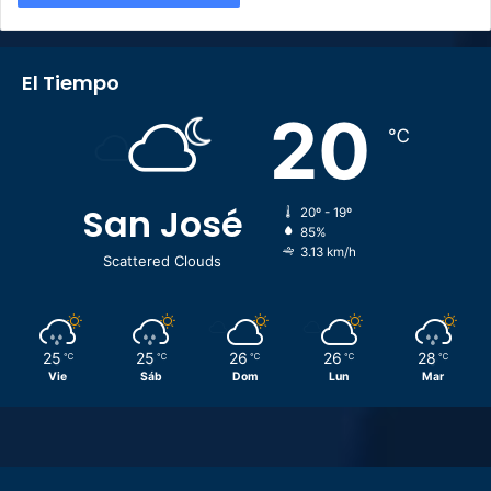
El Tiempo
20
℃
San José
20º - 19º
85%
3.13 km/h
Scattered Clouds
25
25
26
26
28
℃
℃
℃
℃
℃
Vie
Sáb
Dom
Lun
Mar