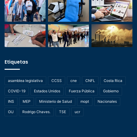
Etiquetas
asamblea legislativa
CCSS
cne
CNFL
Costa Rica
COVID-19
Estados Unidos
Fuerza Pública
Gobierno
INS
MEP
Ministerio de Salud
mopt
Nacionales
OIJ
Rodrigo Chaves.
TSE
ucr