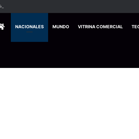
ca edición especial a Costa Rica para promover el turismo europeo
HOME
NACIONALES
MUNDO
VITRINA COMERCIAL
TE