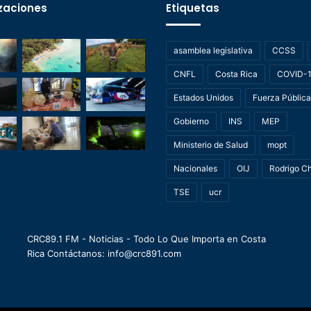
zaciones
Etiquetas
asamblea legislativa
CCSS
CNFL
Costa Rica
COVID-
Estados Unidos
Fuerza Pública
Gobierno
INS
MEP
Ministerio de Salud
mopt
Nacionales
OIJ
Rodrigo C
TSE
ucr
CRC89.1 FM - Noticias - Todo Lo Que Importa en Costa
Rica Contáctanos: info@crc891.com