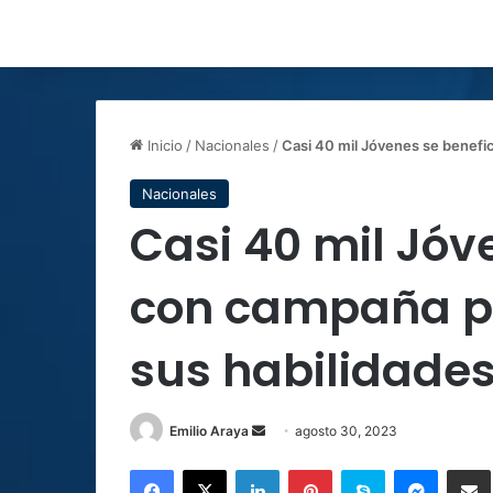
Inicio
/
Nacionales
/
Casi 40 mil Jóvenes se benefic
Nacionales
Casi 40 mil Jóv
con campaña pa
sus habilidades
Send
Emilio Araya
agosto 30, 2023
an
Facebook
X
LinkedIn
Pinterest
Skype
Messen
C
email