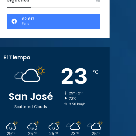
62.617
Fans
El Tiempo
23
℃
San José
29º - 21º
73%
3.58 km/h
Scattered Clouds
29
25
25
23
25
℃
℃
℃
℃
℃