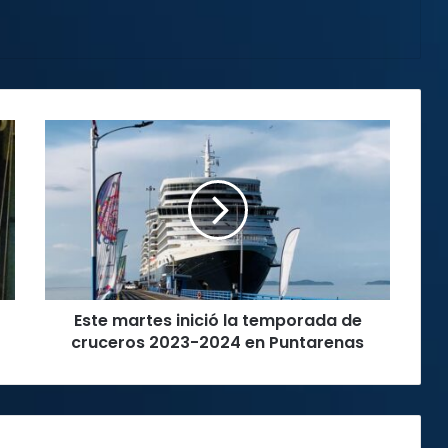
Este
martes
inició
la
temporada
de
cruceros
2023-
2024
Este martes inició la temporada de
en
Puntarenas
cruceros 2023-2024 en Puntarenas