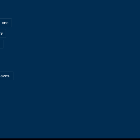
cne
19
haves.