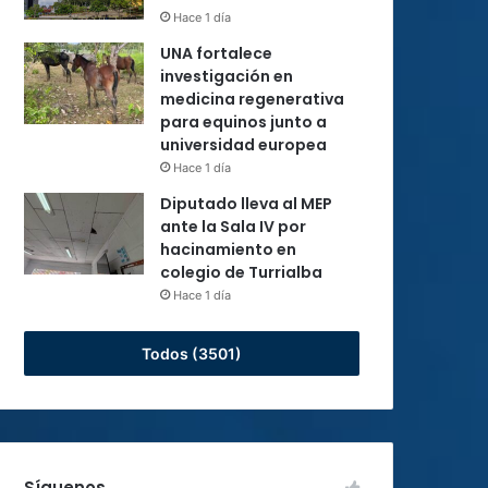
Hace 1 día
UNA fortalece
investigación en
medicina regenerativa
para equinos junto a
universidad europea
Hace 1 día
Diputado lleva al MEP
ante la Sala IV por
hacinamiento en
colegio de Turrialba
Hace 1 día
Todos (3501)
Síguenos