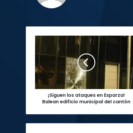
¡Siguen
los
ataques
en
Esparza!
Balean
edificio
municipal
del
¡Siguen los ataques en Esparza!
cantón
Balean edificio municipal del cantón