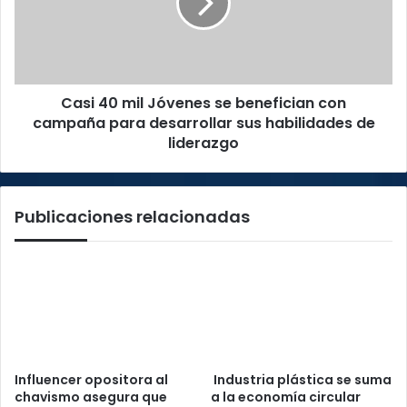
se
benefician
con
campaña
para
Casi 40 mil Jóvenes se benefician con
desarrollar
sus
campaña para desarrollar sus habilidades de
habilidades
liderazgo
de
liderazgo
Publicaciones relacionadas
Influencer opositora al
Industria plástica se suma
chavismo asegura que
a la economía circular