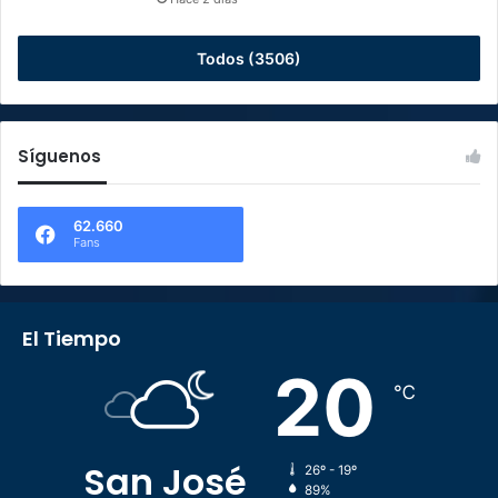
Todos (3506)
Síguenos
62.660
Fans
El Tiempo
20
℃
San José
26º - 19º
89%