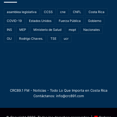
asamblea legislativa
CCSS
cne
CNFL
Costa Rica
COVID-19
Estados Unidos
Fuerza Pública
Gobierno
INS
MEP
Ministerio de Salud
mopt
Nacionales
OIJ
Rodrigo Chaves.
TSE
ucr
CRC89.1 FM - Noticias - Todo Lo Que Importa en Costa Rica
Contáctanos: info@crc891.com