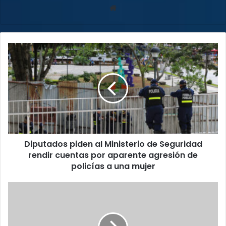
Sitio
web
Diputados
piden
al
Ministerio
de
Seguridad
rendir
cuentas
por
Diputados piden al Ministerio de Seguridad
aparente
agresión
rendir cuentas por aparente agresión de
de
policías a una mujer
policías
a
Casi
una
40
mujer
mil
Jóvenes