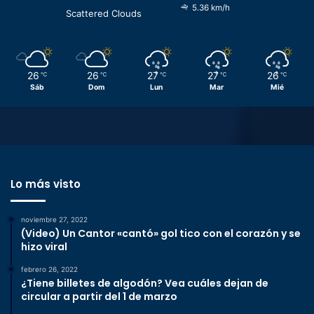
5.36 km/h
Scattered Clouds
26
26
27
27
26
℃
℃
℃
℃
℃
Sáb
Dom
Lun
Mar
Mié
Lo más visto
noviembre 27, 2022
(Video) Un Cantor «cantó» gol tico con el corazón y se
hizo viral
febrero 26, 2022
¿Tiene billetes de algodón? Vea cuáles dejan de
circular a partir del 1 de marzo