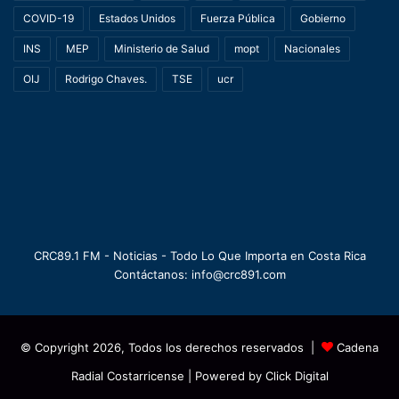
COVID-19
Estados Unidos
Fuerza Pública
Gobierno
INS
MEP
Ministerio de Salud
mopt
Nacionales
OIJ
Rodrigo Chaves.
TSE
ucr
CRC89.1 FM - Noticias - Todo Lo Que Importa en Costa Rica
Contáctanos: info@crc891.com
© Copyright 2026, Todos los derechos reservados |
Cadena
Radial Costarricense
| Powered by
Click Digital