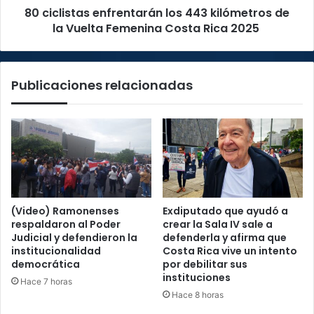
80 ciclistas enfrentarán los 443 kilómetros de
Femenina
Costa
la Vuelta Femenina Costa Rica 2025
Rica
2025
Publicaciones relacionadas
(Video) Ramonenses
Exdiputado que ayudó a
respaldaron al Poder
crear la Sala IV sale a
Judicial y defendieron la
defenderla y afirma que
institucionalidad
Costa Rica vive un intento
democrática
por debilitar sus
instituciones
Hace 7 horas
Hace 8 horas