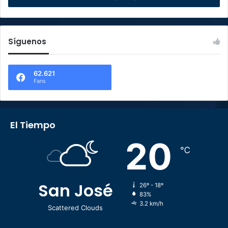
Síguenos
62.621
Fans
El Tiempo
20
℃
San José
26º - 18º
83%
3.2 km/h
Scattered Clouds