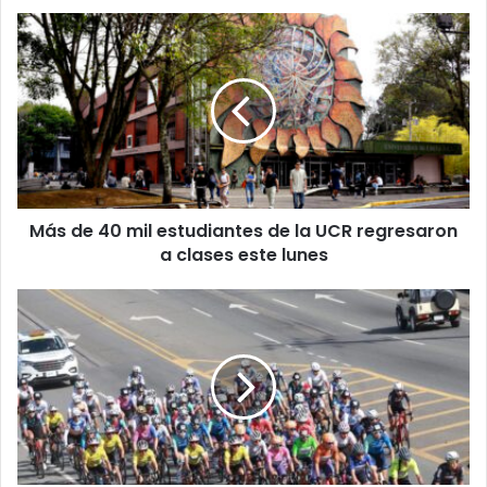
Más
de
40
mil
estudiantes
de
la
UCR
regresaron
Más de 40 mil estudiantes de la UCR regresaron
a
clases
a clases este lunes
este
lunes
80
ciclistas
enfrentarán
los
443
kilómetros
de
la
Vuelta