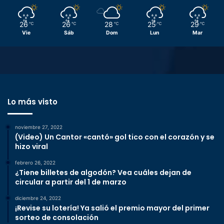
26
26
28
25
29
℃
℃
℃
℃
℃
Vie
Sáb
Dom
Lun
Mar
Lo más visto
noviembre 27, 2022
(Video) Un Cantor «cantó» gol tico con el corazón y se
hizo viral
febrero 26, 2022
¿Tiene billetes de algodón? Vea cuáles dejan de
circular a partir del 1 de marzo
diciembre 24, 2022
¡Revise su lotería! Ya salió el premio mayor del primer
sorteo de consolación