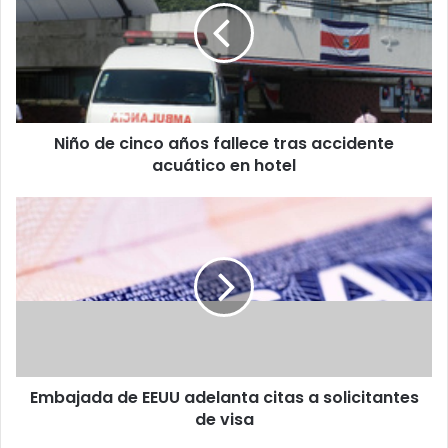
años
fallece
tras
accidente
acuático
en
Niño de cinco años fallece tras accidente
hotel
acuático en hotel
Embajada
de
EEUU
adelanta
citas
a
solicitantes
de
visa
Embajada de EEUU adelanta citas a solicitantes
de visa