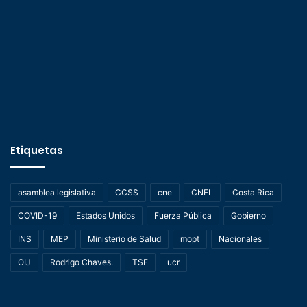
Etiquetas
asamblea legislativa
CCSS
cne
CNFL
Costa Rica
COVID-19
Estados Unidos
Fuerza Pública
Gobierno
INS
MEP
Ministerio de Salud
mopt
Nacionales
OIJ
Rodrigo Chaves.
TSE
ucr