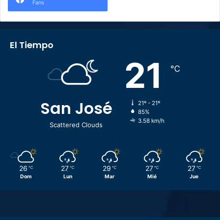
Fans
El Tiempo
21
℃
San José
21º - 21º
85%
3.58 km/h
Scattered Clouds
26
27
29
27
27
℃
℃
℃
℃
℃
Dom
Lun
Mar
Mié
Jue