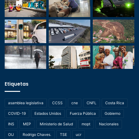
Etiquetas
asamblea legislativa
CCSS
cne
CNFL
Costa Rica
COVID-19
Estados Unidos
Fuerza Pública
Gobierno
INS
MEP
Ministerio de Salud
mopt
Nacionales
OIJ
Rodrigo Chaves.
TSE
ucr