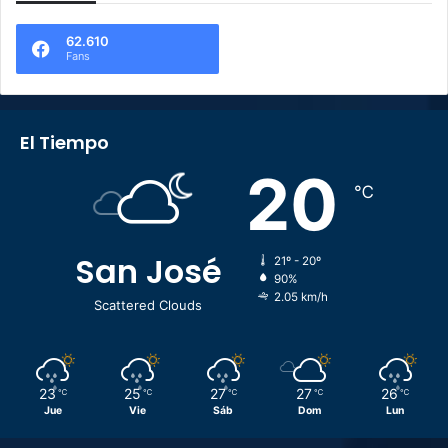
62.610
Fans
El Tiempo
20
℃
San José
21º - 20º
90%
2.05 km/h
Scattered Clouds
23
25
27
27
26
℃
℃
℃
℃
℃
Jue
Vie
Sáb
Dom
Lun