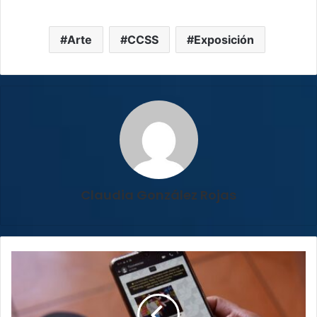
Arte
CCSS
Exposición
Claudia González Rojas
Especialistas
elaboran
guía
para
combatir