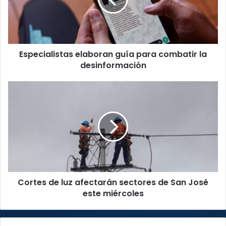
la
desinformación
Especialistas elaboran guía para combatir la
desinformación
Cortes
de
luz
afectarán
sectores
de
San
José
este
Cortes de luz afectarán sectores de San José
miércoles
este miércoles