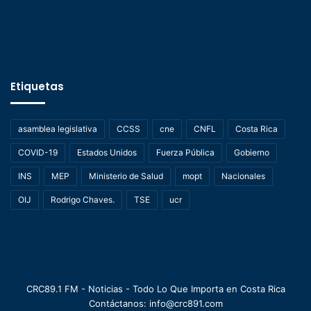
Etiquetas
asamblea legislativa
CCSS
cne
CNFL
Costa Rica
COVID-19
Estados Unidos
Fuerza Pública
Gobierno
INS
MEP
Ministerio de Salud
mopt
Nacionales
OIJ
Rodrigo Chaves.
TSE
ucr
CRC89.1 FM - Noticias - Todo Lo Que Importa en Costa Rica
Contáctanos: info@crc891.com