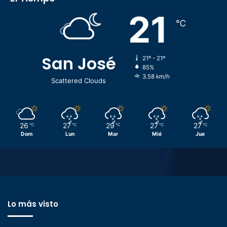
21
℃
San José
21º - 21º
85%
3.58 km/h
Scattered Clouds
26
27
29
27
27
℃
℃
℃
℃
℃
Dom
Lun
Mar
Mié
Jue
Lo más visto