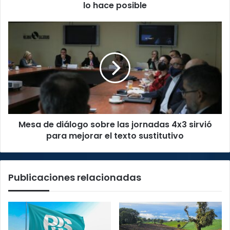
hace
lo hace posible
posible
Mesa
de
diálogo
sobre
las
jornadas
4x3
sirvió
para
Mesa de diálogo sobre las jornadas 4x3 sirvió
mejorar
el
para mejorar el texto sustitutivo
texto
sustitutivo
Publicaciones relacionadas