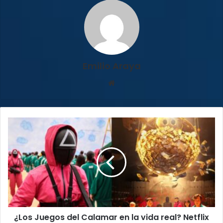
Emilio Araya
Sitio
web
¿Los
Juegos
del
Calamar
en
la
vida
real?
Netflix
¿Los Juegos del Calamar en la vida real? Netflix
lo