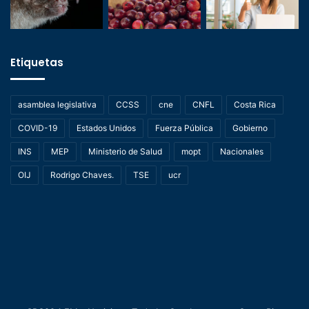
Etiquetas
asamblea legislativa
CCSS
cne
CNFL
Costa Rica
COVID-19
Estados Unidos
Fuerza Pública
Gobierno
INS
MEP
Ministerio de Salud
mopt
Nacionales
OIJ
Rodrigo Chaves.
TSE
ucr