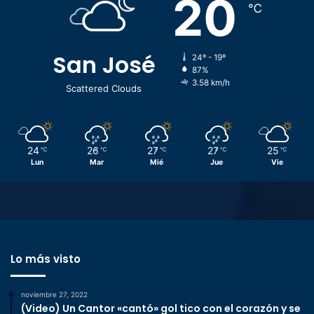
20
℃
San José
24º - 19º
87%
3.58 km/h
Scattered Clouds
24
26
27
27
25
℃
℃
℃
℃
℃
Lun
Mar
Mié
Jue
Vie
Lo más visto
noviembre 27, 2022
(Video) Un Cantor «cantó» gol tico con el corazón y se