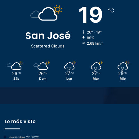
19
℃
San José
26º - 19º
89%
2.68 km/h
Scattered Clouds
26
26
27
27
26
℃
℃
℃
℃
℃
Sáb
Dom
Lun
Mar
Mié
Lo más visto
noviembre 27, 2022