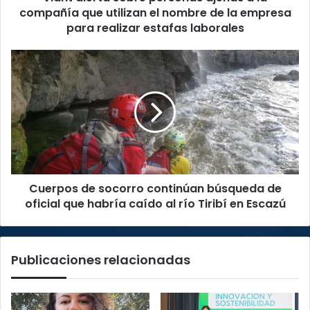
el
compañía que utilizan el nombre de la empresa
nombre
para realizar estafas laborales
de
la
Cuerpos
empresa
de
para
socorro
realizar
continúan
estafas
búsqueda
laborales
de
oficial
que
habría
Cuerpos de socorro continúan búsqueda de
caído
al
oficial que habría caído al río Tiribí en Escazú
río
Tiribí
en
Publicaciones relacionadas
Escazú