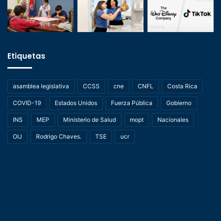
Etiquetas
asamblea legislativa
CCSS
cne
CNFL
Costa Rica
COVID-19
Estados Unidos
Fuerza Pública
Gobierno
INS
MEP
Ministerio de Salud
mopt
Nacionales
OIJ
Rodrigo Chaves.
TSE
ucr