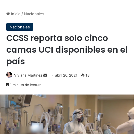
Inicio
/
Nacionales
Nacionales
CCSS reporta solo cinco
camas UCI disponibles en el
país
Send
Viviana Martinez
abril 26, 2021
18
an
1 minuto de lectura
email