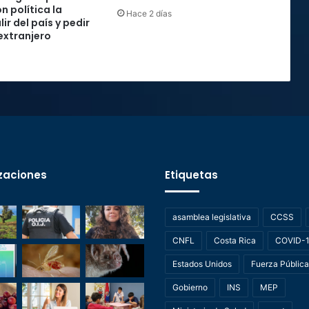
n política la
Hace 2 días
lir del país y pedir
 extranjero
zaciones
Etiquetas
asamblea legislativa
CCSS
CNFL
Costa Rica
COVID-
Estados Unidos
Fuerza Pública
Gobierno
INS
MEP