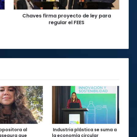
el
FEES
Chaves firma proyecto de ley para
regular el FEES
 opositora al
Industria plástica se suma a
asegura que
la economía circular