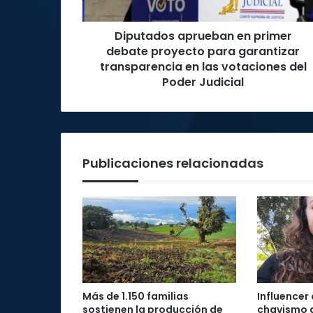
garantizar
transparencia
Diputados aprueban en primer
en
las
debate proyecto para garantizar
votaciones
transparencia en las votaciones del
del
Poder Judicial
Poder
Judicial
Publicaciones relacionadas
Más de 1.150 familias
Influencer
sostienen la producción de
chavismo 