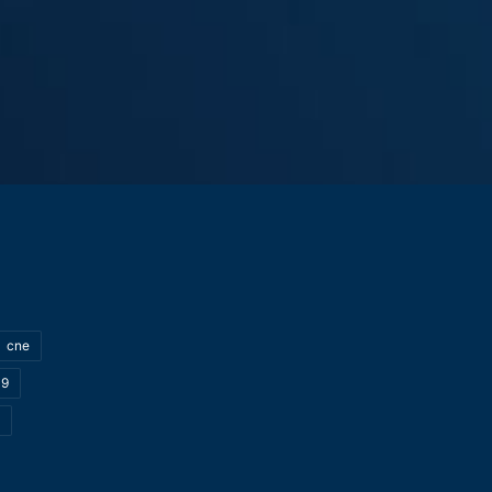
cne
19