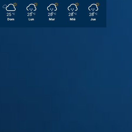
25
25
29
28
28
℃
℃
℃
℃
℃
Dom
Lun
Mar
Mié
Jue