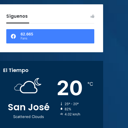
Síguenos
62.665
Fans
El Tiempo
20
℃
San José
25º - 20º
82%
4.02 km/h
Scattered Clouds