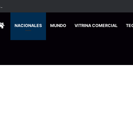
ados ingresan a hospital de Nicoya y matan a paciente a balazos
HOME
NACIONALES
MUNDO
VITRINA COMERCIAL
TE