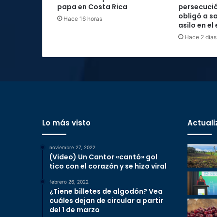
papa en Costa Rica
persecució
obligó a sa
Hace 16 horas
asilo en el
Hace 2 días
Lo más visto
Actuali
noviembre 27, 2022
(Video) Un Cantor «cantó» gol
tico con el corazón y se hizo viral
febrero 26, 2022
¿Tiene billetes de algodón? Vea
cuáles dejan de circular a partir
del 1 de marzo