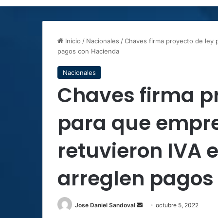
Inicio
/
Nacionales
/
Chaves firma proyecto de ley 
pagos con Hacienda
Nacionales
Chaves firma pr
para que empr
retuvieron IVA
arreglen pagos
Send
Jose Daniel Sandoval
octubre 5, 2022
an