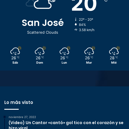
20
San José
22º - 20º
84%
3.58 km/h
Scattered Clouds
26
26
26
26
28
℃
℃
℃
℃
℃
Sáb
Dom
Lun
Mar
Mié
Lo más visto
noviembre 27, 2022
(Video) Un Cantor «cantó» gol tico con el corazón y se
hizo viral