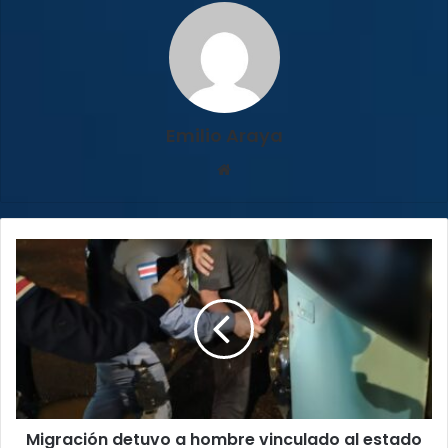
Emilio Araya
Sitio
web
Migración
detuvo
a
hombre
vinculado
al
estado
islámico
en
Migración detuvo a hombre vinculado al estado
el