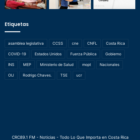
Etiquetas
asamblea legislativa
CCSS
cne
CNFL
Costa Rica
COVID-19
Estados Unidos
Fuerza Pública
Gobierno
INS
MEP
Ministerio de Salud
mopt
Nacionales
OIJ
Rodrigo Chaves.
TSE
ucr
CRC89.1 FM - Noticias - Todo Lo Que Importa en Costa Rica