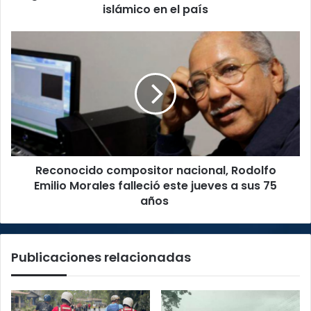
país
islámico en el país
Reconocido
compositor
nacional,
Rodolfo
Emilio
Morales
falleció
este
jueves
Reconocido compositor nacional, Rodolfo
a
sus
Emilio Morales falleció este jueves a sus 75
75
años
años
Publicaciones relacionadas