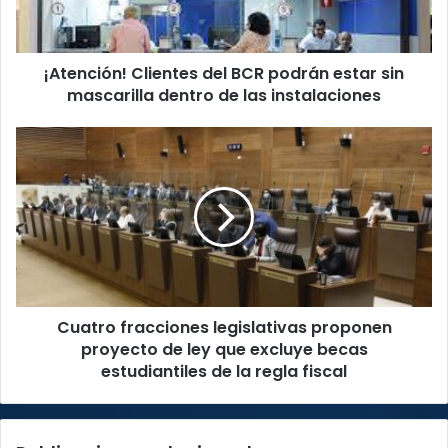
sin
mascarilla
dentro
¡Atención! Clientes del BCR podrán estar sin
de
las
mascarilla dentro de las instalaciones
instalaciones
Cuatro
fracciones
legislativas
proponen
proyecto
de
ley
que
excluye
Cuatro fracciones legislativas proponen
becas
estudiantiles
proyecto de ley que excluye becas
de
estudiantiles de la regla fiscal
la
regla
fiscal