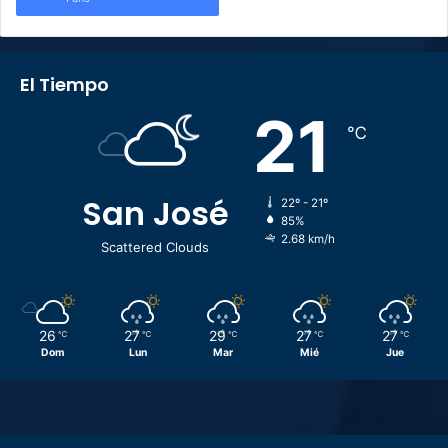
El Tiempo
21
℃
San José
22º - 21º
85%
2.68 km/h
Scattered Clouds
26
27
29
27
27
℃
℃
℃
℃
℃
Dom
Lun
Mar
Mié
Jue