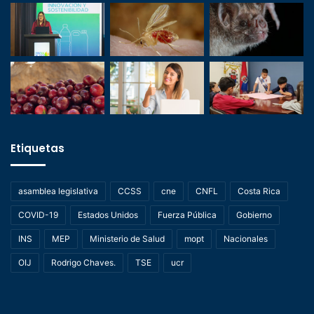
Etiquetas
asamblea legislativa
CCSS
cne
CNFL
Costa Rica
COVID-19
Estados Unidos
Fuerza Pública
Gobierno
INS
MEP
Ministerio de Salud
mopt
Nacionales
OIJ
Rodrigo Chaves.
TSE
ucr