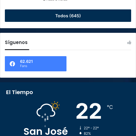
Todos (645)
Síguenos
62.621
Fans
El Tiempo
22
℃
San José
22º - 22º
82%