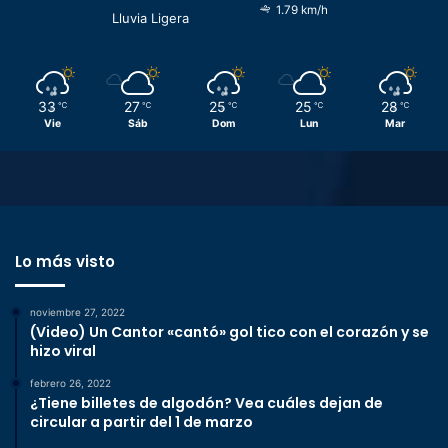
1.79 km/h
Lluvia Ligera
33
27
25
25
28
℃
℃
℃
℃
℃
Vie
Sáb
Dom
Lun
Mar
Lo más visto
noviembre 27, 2022
(Video) Un Cantor «cantó» gol tico con el corazón y se
hizo viral
febrero 26, 2022
¿Tiene billetes de algodón? Vea cuáles dejan de
circular a partir del 1 de marzo