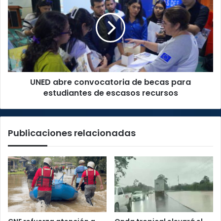
convocatoria
de
becas
para
estudiantes
de
escasos
UNED abre convocatoria de becas para
recursos
estudiantes de escasos recursos
Publicaciones relacionadas