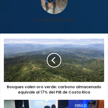
Ismael Hernández
Bosques
valen
oro
verde:
carbono
almacenado
equivale
al
17%
Bosques valen oro verde: carbono almacenado
del
PIB
equivale al 17% del PIB de Costa Rica
de
Costa
UNED
Rica
abre