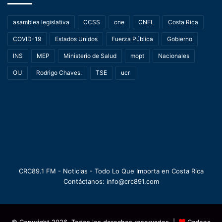
asamblea legislativa
CCSS
cne
CNFL
Costa Rica
COVID-19
Estados Unidos
Fuerza Pública
Gobierno
INS
MEP
Ministerio de Salud
mopt
Nacionales
OIJ
Rodrigo Chaves.
TSE
ucr
CRC89.1 FM - Noticias - Todo Lo Que Importa en Costa Rica
Contáctanos: info@crc891.com