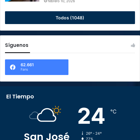
febrero 10, 2026
Todos (1048)
Síguenos
62.661
Fans
El Tiempo
24
℃
San José
26º - 24º
77%