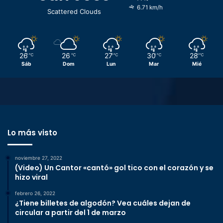
6.71 km/h
Scattered Clouds
26
26
27
30
28
℃
℃
℃
℃
℃
Sáb
Dom
Lun
Mar
Mié
Lo más visto
noviembre 27, 2022
(Video) Un Cantor «cantó» gol tico con el corazón y se
hizo viral
febrero 26, 2022
¿Tiene billetes de algodón? Vea cuáles dejan de
circular a partir del 1 de marzo