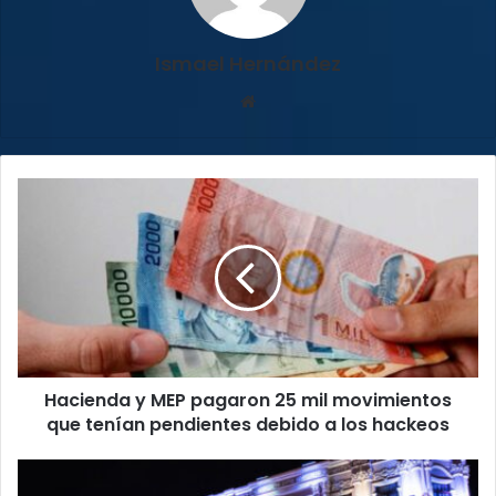
Ismael Hernández
Sitio
web
Hacienda
y
MEP
pagaron
25
mil
movimientos
que
tenían
Hacienda y MEP pagaron 25 mil movimientos
pendientes
debido
que tenían pendientes debido a los hackeos
a
los
Jóvenes
hackeos
de