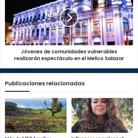
comunidades
vulnerables
realizarán
espectáculo
en
el
Melico
Jóvenes de comunidades vulnerables
Salazar
realizarán espectáculo en el Melico Salazar
Publicaciones relacionadas