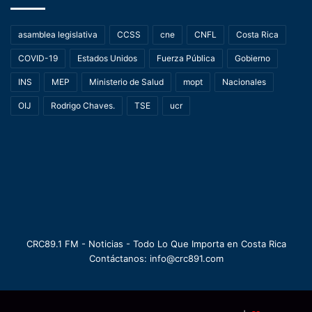
asamblea legislativa
CCSS
cne
CNFL
Costa Rica
COVID-19
Estados Unidos
Fuerza Pública
Gobierno
INS
MEP
Ministerio de Salud
mopt
Nacionales
OIJ
Rodrigo Chaves.
TSE
ucr
CRC89.1 FM - Noticias - Todo Lo Que Importa en Costa Rica
Contáctanos: info@crc891.com