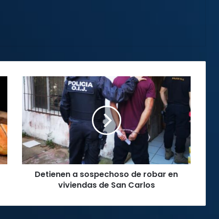
Detienen
a
sospechoso
de
robar
en
viviendas
de
San
Detienen a sospechoso de robar en
Carlos
viviendas de San Carlos