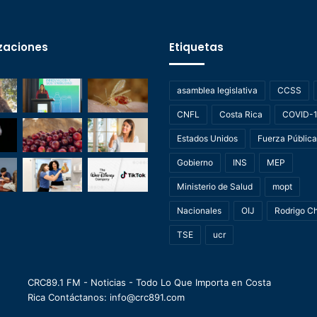
zaciones
Etiquetas
asamblea legislativa
CCSS
CNFL
Costa Rica
COVID-
Estados Unidos
Fuerza Pública
Gobierno
INS
MEP
Ministerio de Salud
mopt
Nacionales
OIJ
Rodrigo C
TSE
ucr
CRC89.1 FM - Noticias - Todo Lo Que Importa en Costa
Rica Contáctanos: info@crc891.com