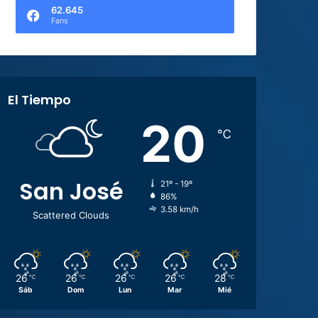
62.645
Fans
El Tiempo
20
℃
San José
21º - 19º
86%
3.58 km/h
Scattered Clouds
26
26
26
26
28
℃
℃
℃
℃
℃
Sáb
Dom
Lun
Mar
Mié