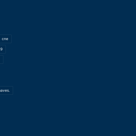
cne
19
haves.