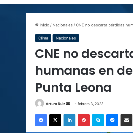
Inicio
/
Nacionales
/
CNE no descarta pérdidas hum
Clima
Nacionales
CNE no descart
humanas en des
Punta Leona
Send
Arturo Ruiz
febrero 3, 2023
an
Facebook
X
LinkedIn
Pinterest
Skype
Messen
C
email