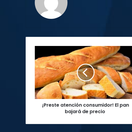
¡Preste
atención
consumidor!
El
pan
bajará
de
precio
¡Preste atención consumidor! El pan
bajará de precio