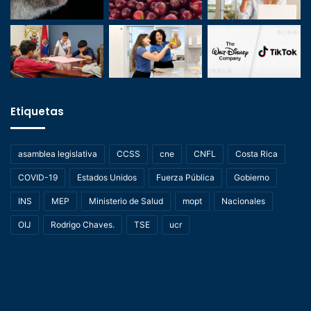
Etiquetas
asamblea legislativa
CCSS
cne
CNFL
Costa Rica
COVID-19
Estados Unidos
Fuerza Pública
Gobierno
INS
MEP
Ministerio de Salud
mopt
Nacionales
OIJ
Rodrigo Chaves.
TSE
ucr