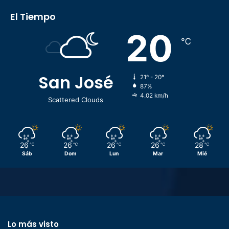
El Tiempo
20
℃
San José
21º - 20º
87%
4.02 km/h
Scattered Clouds
26
26
26
26
28
℃
℃
℃
℃
℃
Sáb
Dom
Lun
Mar
Mié
Lo más visto