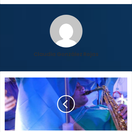
Claudia González Rojas
(VIDEO)
Paciente
toca
saxofón
cuando
le
realizan
cirugía
cerebral