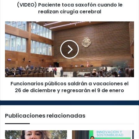
(VIDEO) Paciente toca saxofón cuando le
realizan cirugía cerebral
Funcionarios
públicos
saldrán
a
vacaciones
el
26
de
diciembre
Funcionarios públicos saldrán a vacaciones el
y
regresarán
26 de diciembre y regresarán el 9 de enero
el
9
de
Publicaciones relacionadas
enero