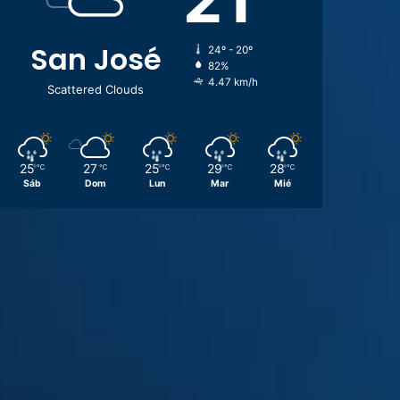
San José
24º - 20º
82%
4.47 km/h
Scattered Clouds
25
27
25
29
28
℃
℃
℃
℃
℃
Sáb
Dom
Lun
Mar
Mié