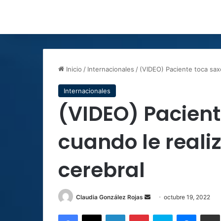
Inicio
/
Internacionales
/
(VIDEO) Paciente toca saxo
Internacionales
(VIDEO) Pacient
cuando le reali
cerebral
Send
Claudia González Rojas
octubre 19, 2022
an
Facebook
X
LinkedIn
Pinterest
Skype
Messen
C
email