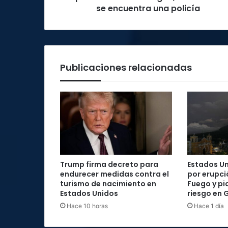
entre
se encuentra una policía
ellos
se
encuentra
una
policía
Publicaciones relacionadas
Trump firma decreto para
Estados Un
endurecer medidas contra el
por erupci
turismo de nacimiento en
Fuego y pi
Estados Unidos
riesgo en
Hace 10 horas
Hace 1 día