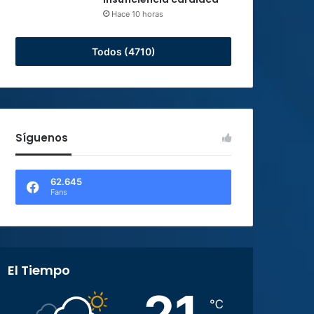
Hace 10 horas
Todos (4710)
Síguenos
62.645
Fans
El Tiempo
21
℃