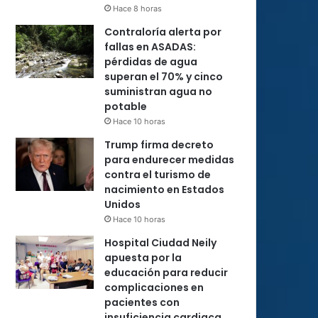
Hace 8 horas
Contraloría alerta por
fallas en ASADAS:
pérdidas de agua
superan el 70% y cinco
suministran agua no
potable
Hace 10 horas
Trump firma decreto
para endurecer medidas
contra el turismo de
nacimiento en Estados
Unidos
Hace 10 horas
Hospital Ciudad Neily
apuesta por la
educación para reducir
complicaciones en
pacientes con
insuficiencia cardiaca