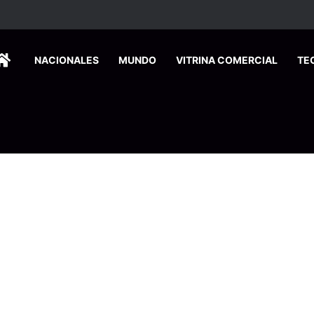
 se suma a la economía circular
HOME
NACIONALES
MUNDO
VITRINA COMERCIAL
TE