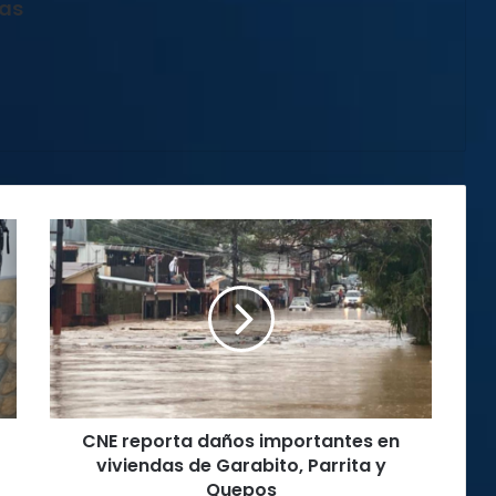
jas
CNE
reporta
daños
importantes
en
viviendas
de
Garabito,
Parrita
CNE reporta daños importantes en
y
Quepos
viviendas de Garabito, Parrita y
Quepos