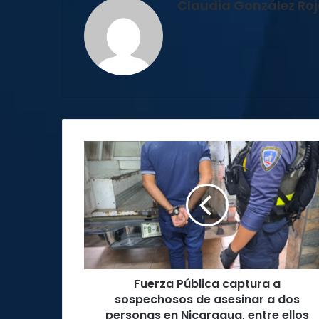
Claudia González Ro
Fuerza
Pública
captura
a
sospechosos
de
asesinar
a
dos
Fuerza Pública captura a
personas
en
sospechosos de asesinar a dos
Nicaragua,
personas en Nicaragua, entre ellos