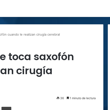
fón cuando le realizan cirugía cerebral
e toca saxofón
zan cirugía
36
1 minuto de lectura
ger
ompartir por correo electrónico
Imprimir