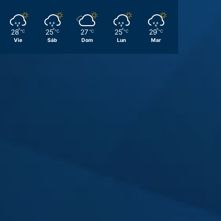
28
25
27
25
29
℃
℃
℃
℃
℃
Vie
Sáb
Dom
Lun
Mar