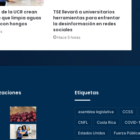
s de la UCR crean
TSE llevará a universitarios
 que limpia aguas
herramientas para enfrentar
 con hongos
la desinformación en redes
sociales
as
Hace 5 horas
zaciones
Etiquetas
asamblea legislativa
CCSS
CNFL
Costa Rica
COVID-
Estados Unidos
Fuerza Pública