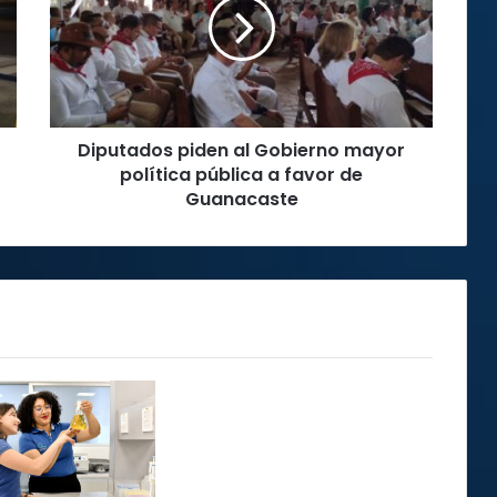
Gobierno
mayor
política
pública
a
favor
Diputados piden al Gobierno mayor
de
Guanacaste
política pública a favor de
Guanacaste