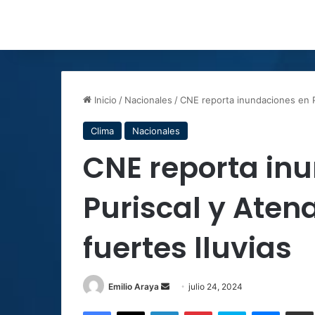
Inicio
/
Nacionales
/
CNE reporta inundaciones en Pu
Clima
Nacionales
CNE reporta in
Puriscal y Aten
fuertes lluvias
Send
Emilio Araya
julio 24, 2024
an
Facebook
X
LinkedIn
Pinterest
Skype
Messen
C