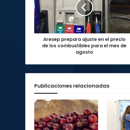
en
el
precio
de
los
combustibles
Aresep prepara ajuste en el precio
para
el
de los combustibles para el mes de
mes
agosto
de
agosto
Publicaciones relacionadas