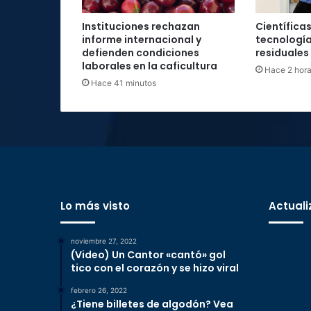
Instituciones rechazan
Científica
informe internacional y
tecnología
defienden condiciones
residuales
laborales en la caficultura
Hace 2 hor
Hace 41 minutos
Lo más visto
Actuali
noviembre 27, 2022
(Video) Un Cantor «cantó» gol
tico con el corazón y se hizo viral
febrero 26, 2022
¿Tiene billetes de algodón? Vea