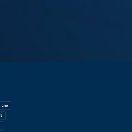
cne
19