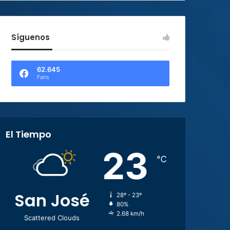
Síguenos
62.645
Fans
El Tiempo
23
℃
San José
28º - 23º
80%
2.68 km/h
Scattered Clouds