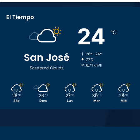
El Tiempo
24
℃
San José
26º - 24º
77%
6.71 km/h
Scattered Clouds
26
26
27
30
28
℃
℃
℃
℃
℃
Sáb
Dom
Lun
Mar
Mié