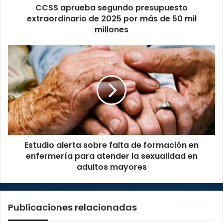
CCSS aprueba segundo presupuesto
de
50
extraordinario de 2025 por más de 50 mil
mil
millones
millones
Estudio
alerta
sobre
falta
de
formación
en
enfermería
para
Estudio alerta sobre falta de formación en
atender
la
enfermería para atender la sexualidad en
sexualidad
adultos mayores
en
adultos
mayores
Publicaciones relacionadas