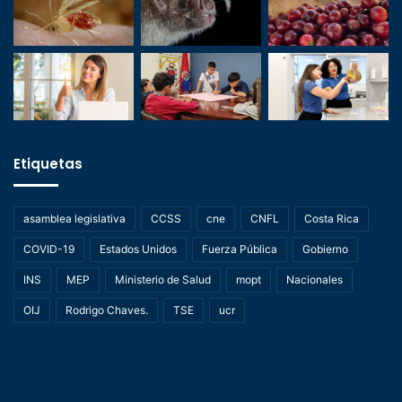
Etiquetas
asamblea legislativa
CCSS
cne
CNFL
Costa Rica
COVID-19
Estados Unidos
Fuerza Pública
Gobierno
INS
MEP
Ministerio de Salud
mopt
Nacionales
OIJ
Rodrigo Chaves.
TSE
ucr