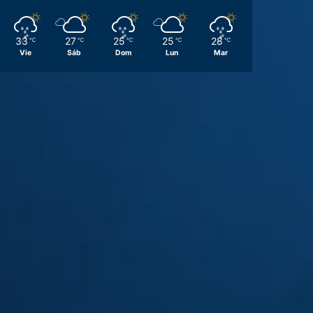
33
27
25
25
28
℃
℃
℃
℃
℃
Vie
Sáb
Dom
Lun
Mar