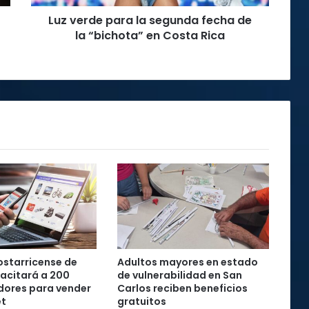
“bichota”
Luz verde para la segunda fecha de
en
Costa
la “bichota” en Costa Rica
Rica
starricense de
Adultos mayores en estado
acitará a 200
de vulnerabilidad en San
ores para vender
Carlos reciben beneficios
et
gratuitos