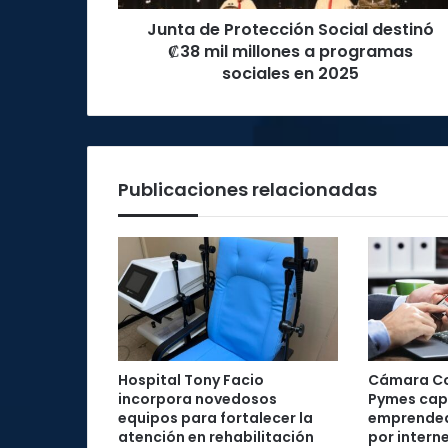
a
Junta de Protección Social destinó
programas
sociales
₡38 mil millones a programas
en
sociales en 2025
2025
Publicaciones relacionadas
Hospital Tony Facio
Cámara Co
incorpora novedosos
Pymes cap
equipos para fortalecer la
emprended
atención en rehabilitación
por intern