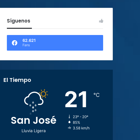
Síguenos
62.621
Fans
El Tiempo
21
℃
San José
23º - 20º
85%
3.58 km/h
Lluvia Ligera