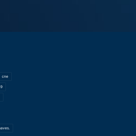
cne
19
haves.