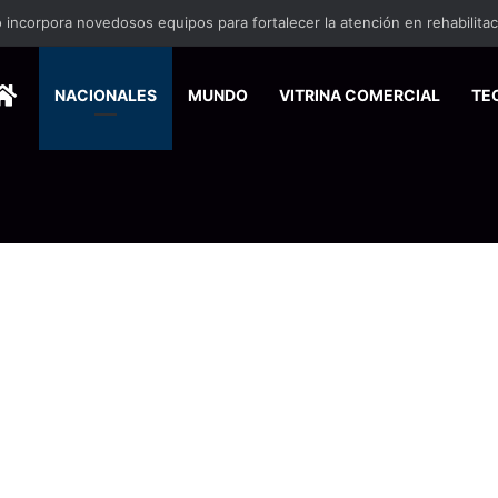
nse de Pymes capacitará a 200 emprendedores para vender por interne
HOME
NACIONALES
MUNDO
VITRINA COMERCIAL
TE