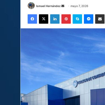
Send
Ismael Hernández
mayo 7, 2026
an
Facebook
X
LinkedIn
Pinterest
Skype
Messen
C
email