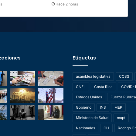
as
Hace 2 horas
zaciones
Etiquetas
asamblea legislativa
CCSS
CNFL
Costa Rica
COVID-
Estados Unidos
Fuerza Pública
Gobierno
INS
MEP
Ministerio de Salud
mopt
Nacionales
OIJ
Rodrigo C