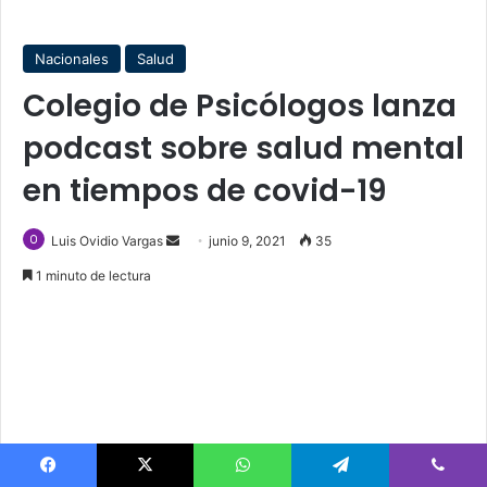
Nacionales
Salud
Colegio de Psicólogos lanza
podcast sobre salud mental
en tiempos de covid-19
Send
Luis Ovidio Vargas
junio 9, 2021
35
an
1 minuto de lectura
email
Facebook
X
WhatsApp
Telegram
Viber