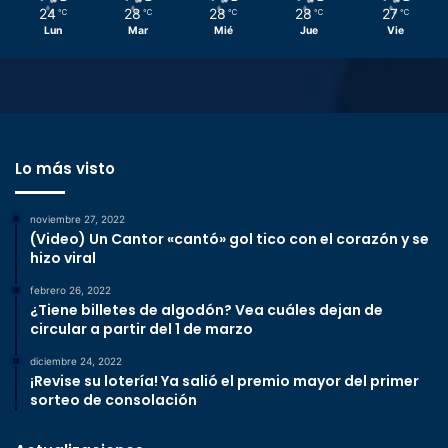
24
28
28
28
27
℃
℃
℃
℃
℃
Lun
Mar
Mié
Jue
Vie
Lo más visto
noviembre 27, 2022
(Video) Un Cantor «cantó» gol tico con el corazón y se
hizo viral
febrero 26, 2022
¿Tiene billetes de algodón? Vea cuáles dejan de
circular a partir del 1 de marzo
diciembre 24, 2022
¡Revise su lotería! Ya salió el premio mayor del primer
sorteo de consolación