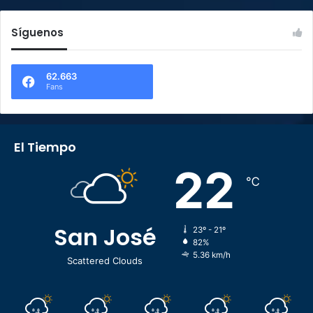
Síguenos
62.663
Fans
El Tiempo
22
℃
San José
23º - 21º
82%
5.36 km/h
Scattered Clouds