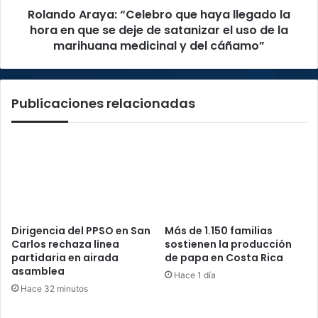
Rolando Araya: “Celebro que haya llegado la
que
se
hora en que se deje de satanizar el uso de la
deje
marihuana medicinal y del cáñamo”
de
satanizar
el
Publicaciones relacionadas
uso
de
la
marihuana
medicinal
y
del
cáñamo”
Dirigencia del PPSO en San
Más de 1.150 familias
Carlos rechaza línea
sostienen la producción
partidaria en airada
de papa en Costa Rica
asamblea
Hace 1 día
Hace 32 minutos