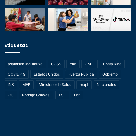
Etiquetas
asamblea legislativa
CCSS
cne
CNFL
Costa Rica
COVID-19
Estados Unidos
Fuerza Pública
Gobierno
INS
MEP
Ministerio de Salud
mopt
Nacionales
OIJ
Rodrigo Chaves.
TSE
ucr