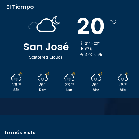
El Tiempo
20
℃
San José
21º - 20º
87%
4.02 km/h
Scattered Clouds
26
26
26
26
28
℃
℃
℃
℃
℃
Sáb
Dom
Lun
Mar
Mié
Lo más visto