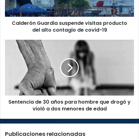
alto
contagio
de
Calderón Guardia suspende visitas producto
covid-
19
del alto contagio de covid-19
Sentencia
de
30
años
para
hombre
que
drogó
y
Sentencia de 30 años para hombre que drogó y
violó
a
violó a dos menores de edad
dos
menores
de
Publicaciones relacionadas
edad