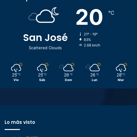
20
℃
San José
21º - 19º
83%
2.68 km/h
Scattered Clouds
25
25
26
26
28
℃
℃
℃
℃
℃
Vie
Sáb
Dom
Lun
Mar
Lo más visto