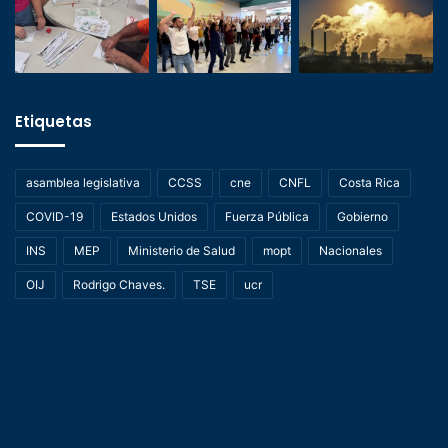
Etiquetas
asamblea legislativa
CCSS
cne
CNFL
Costa Rica
COVID-19
Estados Unidos
Fuerza Pública
Gobierno
INS
MEP
Ministerio de Salud
mopt
Nacionales
OIJ
Rodrigo Chaves.
TSE
ucr