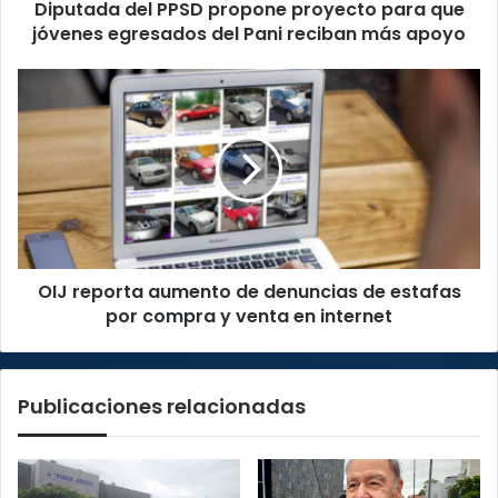
Diputada del PPSD propone proyecto para que
del
Pani
jóvenes egresados del Pani reciban más apoyo
reciban
más
OIJ
apoyo
reporta
aumento
de
denuncias
de
estafas
por
compra
OIJ reporta aumento de denuncias de estafas
y
venta
por compra y venta en internet
en
internet
Publicaciones relacionadas