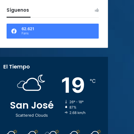
Síguenos
62.621
Fans
El Tiempo
19
℃
San José
26º - 18º
87%
2.68 km/h
Scattered Clouds