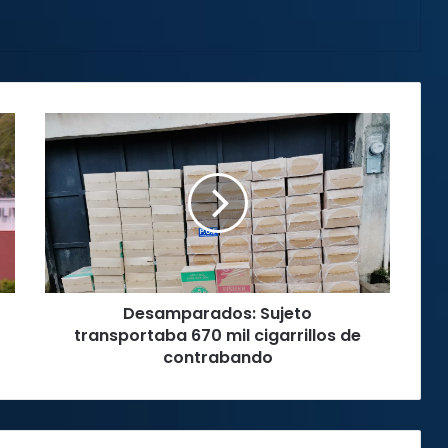
Desamparados:
Sujeto
transportaba
670
mil
cigarrillos
de
contrabando
Desamparados: Sujeto
transportaba 670 mil cigarrillos de
contrabando