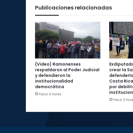
Publicaciones relacionadas
(Video) Ramonenses
Exdiputad
respaldaron al Poder Judicial
crear la Sa
y defendieron la
defenderla
institucionalidad
Costa Rica
democrática
por debilit
institucio
Hace 4 horas
Hace 5 hor