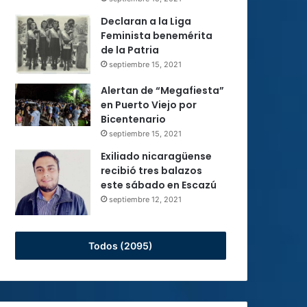
Declaran a la Liga
Feminista benemérita
de la Patria
septiembre 15, 2021
Alertan de “Megafiesta”
en Puerto Viejo por
Bicentenario
septiembre 15, 2021
Exiliado nicaragüense
recibió tres balazos
este sábado en Escazú
septiembre 12, 2021
Todos (2095)