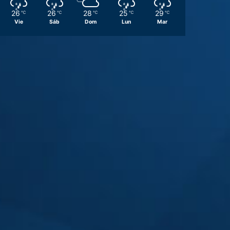
26
26
28
25
29
℃
℃
℃
℃
℃
Vie
Sáb
Dom
Lun
Mar