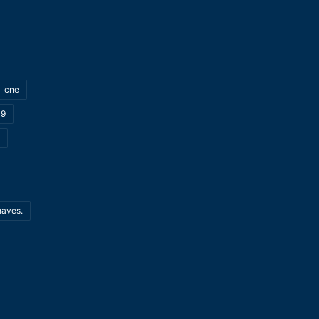
cne
19
haves.