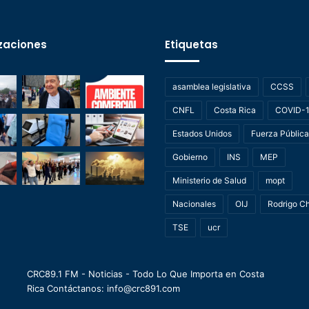
zaciones
Etiquetas
asamblea legislativa
CCSS
CNFL
Costa Rica
COVID-
Estados Unidos
Fuerza Pública
Gobierno
INS
MEP
Ministerio de Salud
mopt
Nacionales
OIJ
Rodrigo C
TSE
ucr
CRC89.1 FM - Noticias - Todo Lo Que Importa en Costa
Rica Contáctanos: info@crc891.com