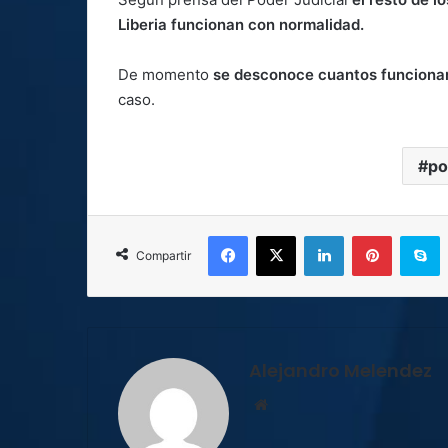
Liberia funcionan con normalidad.
De momento
se desconoce cuantos funcionari
caso.
po
Facebook
X
LinkedIn
Pinterest
S
Compartir
Alejandro Melendez
Sitio
web