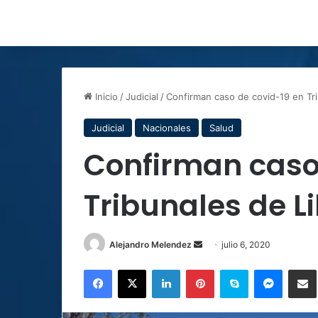
Inicio
/
Judicial
/
Confirman caso de covid-19 en Tri
Judicial
Nacionales
Salud
Confirman caso
Tribunales de L
Send
Alejandro Melendez
julio 6, 2020
an
Facebook
X
LinkedIn
Pinterest
Skype
Messen
C
email