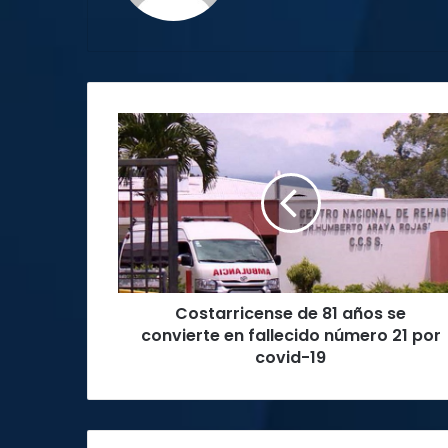
Costarricense
de
81
años
se
convierte
en
fallecido
número
Costarricense de 81 años se
21
por
convierte en fallecido número 21 por
covid-
covid-19
19