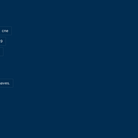
cne
19
haves.