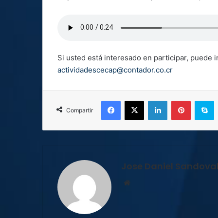
Si usted está interesado en participar, puede i
actividadescecap@contador.co.cr
Facebook
X
LinkedIn
Pinterest
S
Compartir
Jose Daniel Sandova
Sitio
web