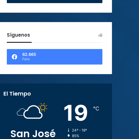
Síguenos
62.665
Fans
El Tiempo
19
℃
San José
24º - 19º
85%