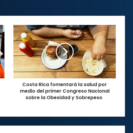
Costa
Rica
fomentará
la
salud
por
medio
del
primer
Costa Rica fomentará la salud por
Congreso
Nacional
medio del primer Congreso Nacional
sobre
sobre la Obesidad y Sobrepeso
la
Obesidad
y
Sobrepeso