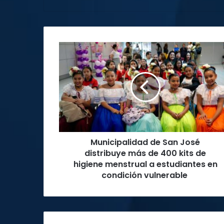
Municipalidad
de
San
José
distribuye
más
de
400
kits
Municipalidad de San José
de
higiene
distribuye más de 400 kits de
menstrual
higiene menstrual a estudiantes en
a
condición vulnerable
estudiantes
en
condición
vulnerable