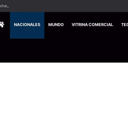
ados ingresan a hospital de Nicoya y matan a paciente a balazos
HOME
NACIONALES
MUNDO
VITRINA COMERCIAL
TE