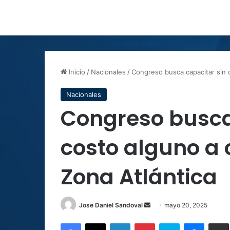
Inicio
/
Nacionales
/
Congreso busca capacitar sin 
Nacionales
Congreso busca
costo alguno a 
Zona Atlántica
Send
Jose Daniel Sandoval
mayo 20, 2025
an
Facebook
X
LinkedIn
Pinterest
Skype
Messen
C
email