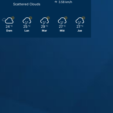
3.58 km/h
Scattered Clouds
24
25
29
27
27
℃
℃
℃
℃
℃
Dom
Lun
Mar
Mié
Jue