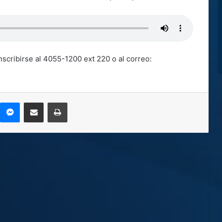
nscribirse al 4055-1200 ext 220 o al correo:
kype
Messenger
Compartir por correo electrónico
Imprimir
l