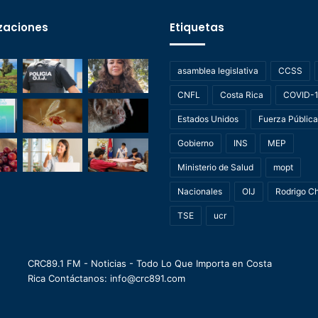
zaciones
Etiquetas
asamblea legislativa
CCSS
CNFL
Costa Rica
COVID-
Estados Unidos
Fuerza Pública
Gobierno
INS
MEP
Ministerio de Salud
mopt
Nacionales
OIJ
Rodrigo C
TSE
ucr
CRC89.1 FM - Noticias - Todo Lo Que Importa en Costa
Rica Contáctanos: info@crc891.com